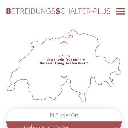
Service."
M.R., Luzern
"Ich habe schon mehrere Auszüge
bestellt und Sie waren am
schnellsten und am einfachsten zu
bedienen."
U.K., Ins
"Ich war sehr froh um Ihre
Unterstützung. Besten Dank.
"
A. G., Brienz
"Herzlichen Dank für Ihren
schnellen Service. Hat mir sehr
geholfen."
N.H., Chur
"Vielen Dank für die rasche
Bearbeitung - Es hat alles super
funktioniert.
"