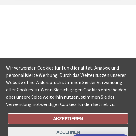
N.H., Chur
"Vielen Dank für die rasche
Bearbeitung - Es hat alles super
funktioniert.
"
D.T., Buochs
"Vielen Dank für den erstklassigen
Service."
Wir verwenden Cookies für Funktionalität, Analyse und
personalisierte Werbung. Durch das Weiternutzen unserer
Website ohne Widerspruch stimmen Sie der Verwendung
aller Cookies zu. Wenn Sie sich gegen Cookies entscheiden,
aber unsere Seite weiterhin nutzen, stimmen Sie der
Verwendung notwendiger Cookies für den Betrieb zu.
AKZEPTIEREN
Bestellungsstatus
Ämtersuche der Schweiz
ABLEHNEN