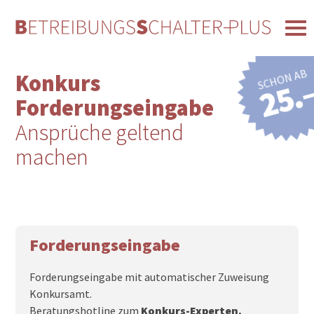
SCHON AB
Konkurs
25.
Forderungseingabe
Ansprüche geltend
machen
Forderungseingabe
Forderungseingabe mit automatischer Zuweisung
Konkursamt.
Beratungshotline zum
Konkurs-Experten.