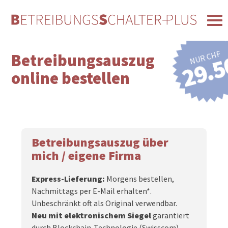
NUR CHF
29.5
Betreibungsauszug
online bestellen
Betreibungsauszug über
mich / eigene Firma
Express-Lieferung:
Morgens bestellen,
Nachmittags per E-Mail erhalten*.
Unbeschränkt oft als Original verwendbar.
Neu mit elektronischem Siegel
garantiert
durch Blockchain-Technologie (Swisscom).