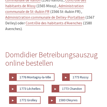
habitants de Missy
(1565 Missy) ,
Administration
communale de St-Aubin FR
(1566 St-Aubin FR) ,
Administration communale de Delley-Portalban
(1567
Delley) oder
Contrôle des habitants d'Avenches
(1580
Avenches).
Domdidier Betreibungsauszug
online bestellen
▸
▸
1776 Montagny-la-Ville
1773 Russy
▸
▸
1773 Léchelles
1773 Chandon
▸
▸
1772 Grolley
1580 Oleyres