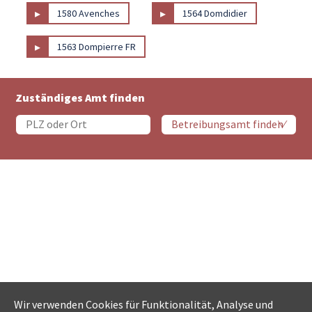
▸
▸
1580 Avenches
1564 Domdidier
▸
1563 Dompierre FR
Zuständiges Amt finden
Wir verwenden Cookies für Funktionalität, Analyse und