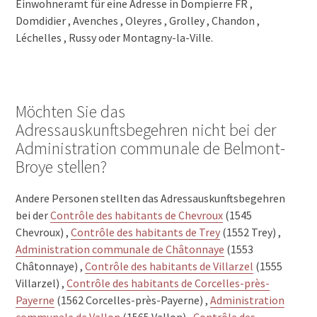
Einwohneramt für eine Adresse in Dompierre FR ,
Domdidier , Avenches , Oleyres , Grolley , Chandon ,
Léchelles , Russy oder Montagny-la-Ville.
Möchten Sie das
Adressauskunftsbegehren nicht bei der
Administration communale de Belmont-
Broye stellen?
Andere Personen stellten das Adressauskunftsbegehren
bei der
Contrôle des habitants de Chevroux
(1545
Chevroux) ,
Contrôle des habitants de Trey
(1552 Trey) ,
Administration communale de Châtonnaye
(1553
Châtonnaye) ,
Contrôle des habitants de Villarzel
(1555
Villarzel) ,
Contrôle des habitants de Corcelles-près-
Payerne
(1562 Corcelles-près-Payerne) ,
Administration
communale de Vallon
(1565 Vallon) ,
Contrôle des