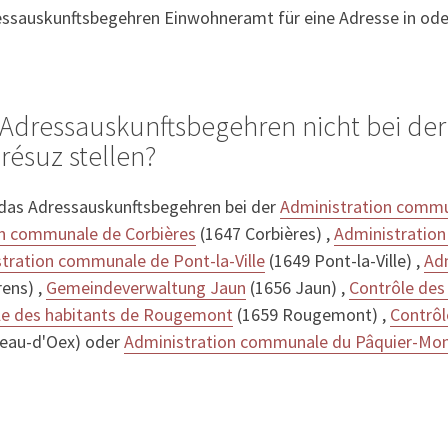
essauskunftsbegehren Einwohneramt für eine Adresse in ode
Adressauskunftsbegehren nicht bei der
ésuz stellen?
 das Adressauskunftsbegehren bei der
Administration commu
on communale de Corbières
(1647 Corbières) ,
Administration
tration communale de Pont-la-Ville
(1649 Pont-la-Ville) ,
Ad
ens) ,
Gemeindeverwaltung Jaun
(1656 Jaun) ,
Contrôle des
le des habitants de Rougemont
(1659 Rougemont) ,
Contrôl
eau-d'Oex) oder
Administration communale du Pâquier-Mon