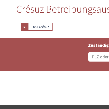
Crésuz Betreibungsaus
▸
1653 Crésuz
Zuständig
Bestellungsstatus
Ämter