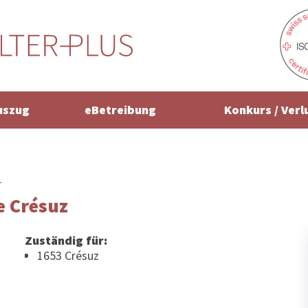
uszug
eBetreibung
Konkurs / Verl
r
e Crésuz
Zuständig für:
1653 Crésuz