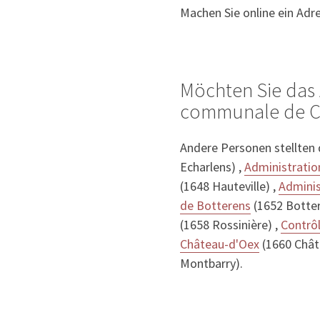
Machen Sie online ein Adr
Möchten Sie das 
communale de Cr
Andere Personen stellten
Echarlens) ,
Administrati
(1648 Hauteville) ,
Adminis
de Botterens
(1652 Botter
(1658 Rossinière) ,
Contrô
Château-d'Oex
(1660 Chât
Montbarry).