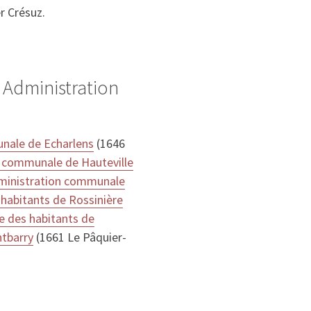
r Crésuz.
 Administration
nale de Echarlens
(1646
 communale de Hauteville
ministration communale
 habitants de Rossinière
e des habitants de
tbarry
(1661 Le Pâquier-