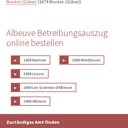
Montet (Glâne)
(1674 Montet (Glâne)).
Albeuve Betreibungsauszug
online bestellen
▸
▸
1669 Neirivue
1669 Montbovon
▸
1669 Lessoc
▸
1669 Les Sciernes-d'Albeuve
▸
1669 Albeuve
Zuständiges Amt finden