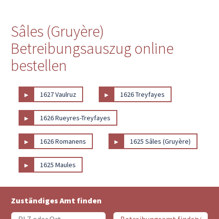
Sâles (Gruyère)
Betreibungsauszug online
bestellen
▸
▸
1627 Vaulruz
1626 Treyfayes
▸
1626 Rueyres-Treyfayes
▸
▸
1626 Romanens
1625 Sâles (Gruyère)
▸
1625 Maules
Zuständiges Amt finden