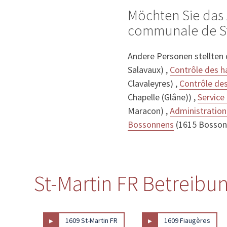
Möchten Sie das 
communale de St-
Andere Personen stellten
Salavaux) ,
Contrôle des h
Clavaleyres) ,
Contrôle de
Chapelle (Glâne)) ,
Service
Maracon) ,
Administratio
Bossonnens
(1615 Bosson
St-Martin FR Betreibu
▸
▸
1609 St-Martin FR
1609 Fiaugères