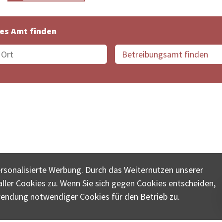
es Amt finden
suche der Schweiz
Datenschutz
Impressum
Nutz
ersonalisierte Werbung. Durch das Weiternutzen unserer
© COLLECTA AG
ler Cookies zu. Wenn Sie sich gegen Cookies entscheiden,
ungsschalter-plus.ch ist eine Dienstleistungsplattform der 
wendung notwendiger Cookies für den Betrieb zu.