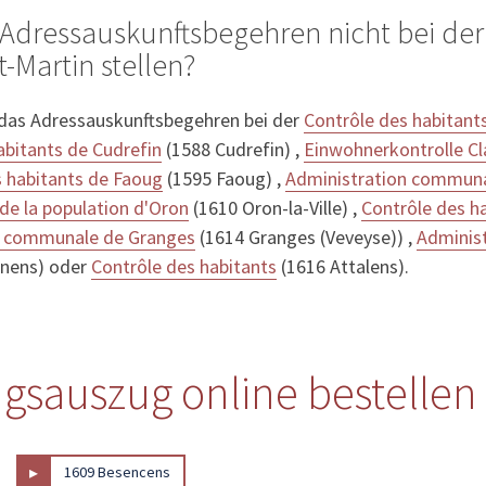
Adressauskunftsbegehren nicht bei der
Martin stellen?
 das Adressauskunftsbegehren bei der
Contrôle des habitants
abitants de Cudrefin
(1588 Cudrefin) ,
Einwohnerkontrolle Cl
s habitants de Faoug
(1595 Faoug) ,
Administration communa
 de la population d'Oron
(1610 Oron-la-Ville) ,
Contrôle des h
n communale de Granges
(1614 Granges (Veveyse)) ,
Adminis
nens) oder
Contrôle des habitants
(1616 Attalens).
ngsauszug online bestellen
▸
1609 Besencens