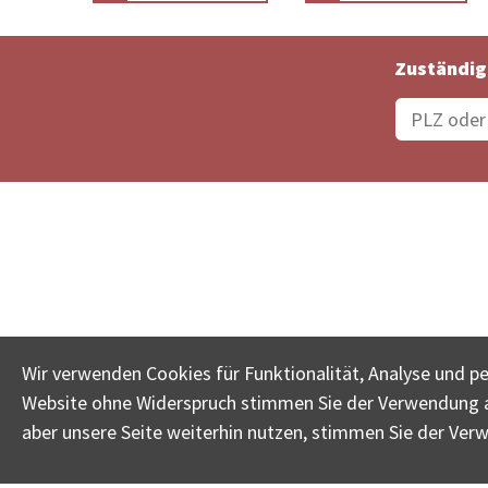
Zuständig
Bestellungsstatus
Ämter
Wir verwenden Cookies für Funktionalität, Analyse und p
Website ohne Widerspruch stimmen Sie der Verwendung al
www.betreib
aber unsere Seite weiterhin nutzen, stimmen Sie der Ver