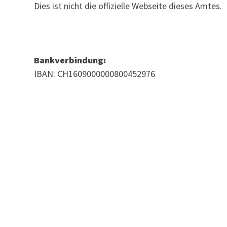
Dies ist nicht die offizielle Webseite dieses Amtes.
Bankverbindung:
IBAN: CH1609000000800452976