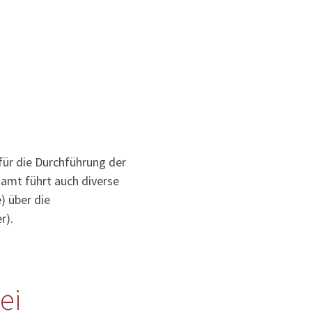
für die Durchführung der
samt führt auch diverse
) über die
r).
ei