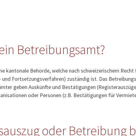
ein Betreibungsamt?
ine kantonale Behörde, welche nach schweizerischem Recht 
- und Fortsetzungsverfahren) zuständig ist. Das Betreibung
sämter geben Auskünfte und Bestätigungen (Registerauszüge
anisationen oder Personen (z.B. Bestätigungen für Vermiete
sauszug oder Betreibung b