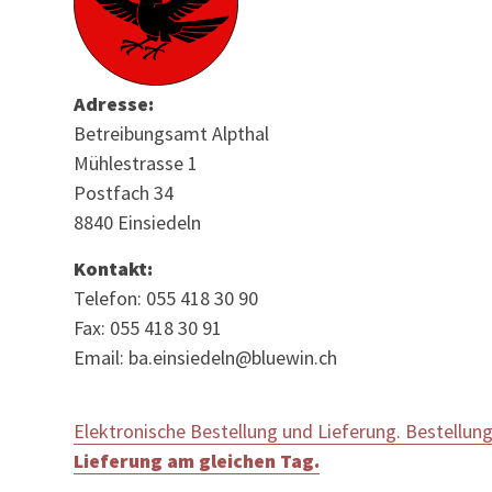
Adresse:
Betreibungsamt Alpthal
Mühlestrasse 1
Postfach 34
8840 Einsiedeln
Kontakt:
Telefon: 055 418 30 90
Fax: 055 418 30 91
Email: ba.einsiedeln@bluewin.ch
Elektronische Bestellung und Lieferung. Bestellung
Lieferung am gleichen Tag.