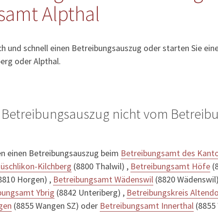
samt Alpthal
ach und schnell einen Betreibungsauszug oder starten Sie ein
erg oder Alpthal.
 Betreibungsauszug nicht vom Betreib
en einen Betreibungsauszug beim
Betreibungsamt des Kanto
üschlikon-Kilchberg
(8800 Thalwil) ,
Betreibungsamt Höfe
(8
8810 Horgen) ,
Betreibungsamt Wädenswil
(8820 Wädenswil)
bungsamt Ybrig
(8842 Unteriberg) ,
Betreibungskreis Altendo
gen
(8855 Wangen SZ) oder
Betreibungsamt Innerthal
(8855