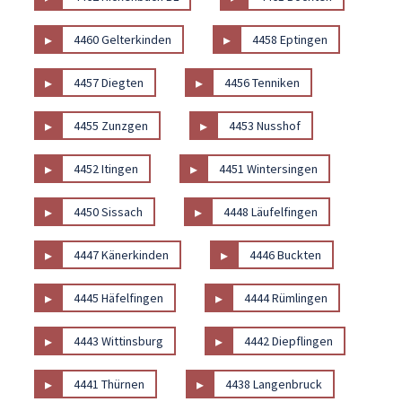
▸
▸
4460 Gelterkinden
4458 Eptingen
▸
▸
4457 Diegten
4456 Tenniken
▸
▸
4455 Zunzgen
4453 Nusshof
▸
▸
4452 Itingen
4451 Wintersingen
▸
▸
4450 Sissach
4448 Läufelfingen
▸
▸
4447 Känerkinden
4446 Buckten
▸
▸
4445 Häfelfingen
4444 Rümlingen
▸
▸
4443 Wittinsburg
4442 Diepflingen
▸
▸
4441 Thürnen
4438 Langenbruck