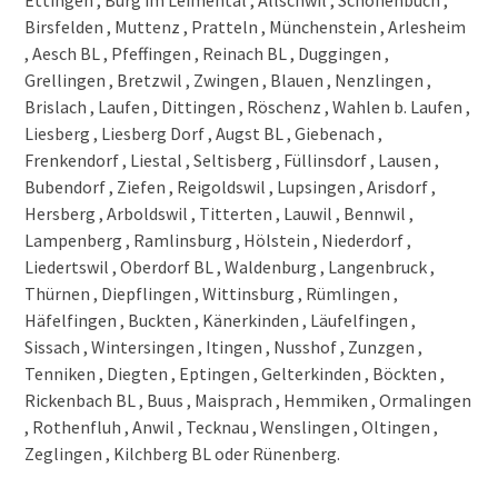
Birsfelden , Muttenz , Pratteln , Münchenstein , Arlesheim
, Aesch BL , Pfeffingen , Reinach BL , Duggingen ,
Grellingen , Bretzwil , Zwingen , Blauen , Nenzlingen ,
Brislach , Laufen , Dittingen , Röschenz , Wahlen b. Laufen ,
Liesberg , Liesberg Dorf , Augst BL , Giebenach ,
Frenkendorf , Liestal , Seltisberg , Füllinsdorf , Lausen ,
Bubendorf , Ziefen , Reigoldswil , Lupsingen , Arisdorf ,
Hersberg , Arboldswil , Titterten , Lauwil , Bennwil ,
Lampenberg , Ramlinsburg , Hölstein , Niederdorf ,
Liedertswil , Oberdorf BL , Waldenburg , Langenbruck ,
Thürnen , Diepflingen , Wittinsburg , Rümlingen ,
Häfelfingen , Buckten , Känerkinden , Läufelfingen ,
Sissach , Wintersingen , Itingen , Nusshof , Zunzgen ,
Tenniken , Diegten , Eptingen , Gelterkinden , Böckten ,
Rickenbach BL , Buus , Maisprach , Hemmiken , Ormalingen
, Rothenfluh , Anwil , Tecknau , Wenslingen , Oltingen ,
Zeglingen , Kilchberg BL oder Rünenberg.