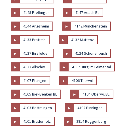
▸
▸
4148 Pfeffingen
4147 Aesch BL
▸
▸
4144 Arlesheim
4142 Münchenstein
▸
▸
4133 Pratteln
4132 Muttenz
▸
▸
4127 Birsfelden
4124 Schönenbuch
▸
▸
4123 Allschwil
4117 Burg im Leimental
▸
▸
4107 Ettingen
4106 Therwil
▸
▸
4105 Biel-Benken BL
4104 Oberwil BL
▸
▸
4103 Bottmingen
4102 Binningen
▸
▸
4101 Bruderholz
2814 Roggenburg