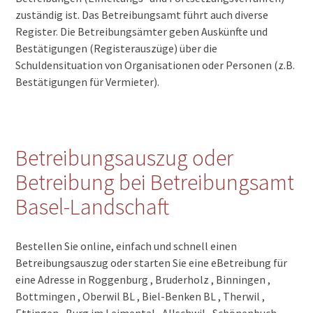
zuständig ist. Das Betreibungsamt führt auch diverse
4144 Arlesheim
4142 Münchenstein
Register. Die Betreibungsämter geben Auskünfte und
4133 Pratteln
Bestätigungen (Registerauszüge) über die
4132 Muttenz
Schuldensituation von Organisationen oder Personen (z.B.
4127 Birsfelden
Bestätigungen für Vermieter).
4124 Schönenbuch
4123 Allschwil
4117 Burg im Leimental
4107 Ettingen
Betreibungsauszug oder
4106 Therwil
4105 Biel-Benken BL
Betreibung bei Betreibungsamt
4104 Oberwil BL
Basel-Landschaft
4103 Bottmingen
4102 Binningen
4101 Bruderholz
Bestellen Sie online, einfach und schnell einen
2814 Roggenburg
Betreibungsauszug oder starten Sie eine eBetreibung für
eine Adresse in Roggenburg , Bruderholz , Binningen ,
Bottmingen , Oberwil BL , Biel-Benken BL , Therwil ,
Ettingen , Burg im Leimental , Allschwil , Schönenbuch ,