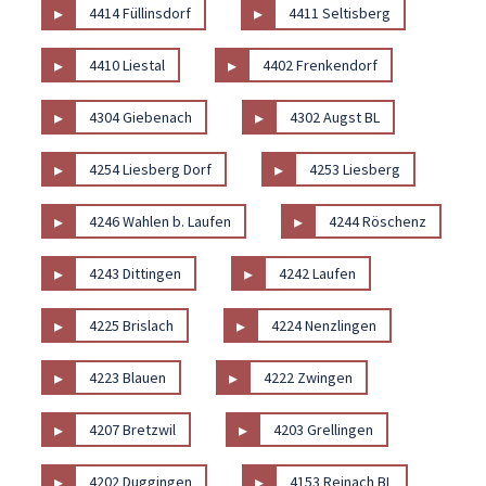
▸
▸
4414 Füllinsdorf
4411 Seltisberg
▸
▸
4410 Liestal
4402 Frenkendorf
▸
▸
4304 Giebenach
4302 Augst BL
▸
▸
4254 Liesberg Dorf
4253 Liesberg
▸
▸
4246 Wahlen b. Laufen
4244 Röschenz
▸
▸
4243 Dittingen
4242 Laufen
▸
▸
4225 Brislach
4224 Nenzlingen
▸
▸
4223 Blauen
4222 Zwingen
▸
▸
4207 Bretzwil
4203 Grellingen
▸
▸
4202 Duggingen
4153 Reinach BL