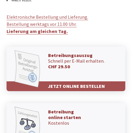
4462 Rickenbach BL
4461 Böckten
Elektronische Bestellung und Lieferung.
4460 Gelterkinden
Bestellung werktags vor 11.00 Uhr.
4458 Eptingen
Lieferung am gleichen Tag.
4457 Diegten
4456 Tenniken
4455 Zunzgen
4453 Nusshof
Betreibungsauszug
4452 Itingen
Schnell per E-Mail erhalten.
4451 Wintersingen
CHF 29.50
4450 Sissach
4448 Läufelfingen
JETZT ONLINE BESTELLEN
4447 Känerkinden
4446 Buckten
4445 Häfelfingen
4444 Rümlingen
Betreibung
4443 Wittinsburg
online starten
4442 Diepflingen
Kostenlos
4441 Thürnen
4438 Langenbruck