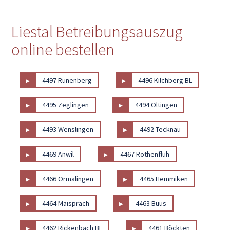
Liestal Betreibungsauszug
online bestellen
▸
▸
4497 Rünenberg
4496 Kilchberg BL
▸
▸
4495 Zeglingen
4494 Oltingen
▸
▸
4493 Wenslingen
4492 Tecknau
▸
▸
4469 Anwil
4467 Rothenfluh
▸
▸
4466 Ormalingen
4465 Hemmiken
▸
▸
4464 Maisprach
4463 Buus
▸
▸
4462 Rickenbach BL
4461 Böckten