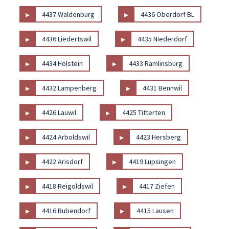
▸
▸
4437 Waldenburg
4436 Oberdorf BL
▸
▸
4436 Liedertswil
4435 Niederdorf
▸
▸
4434 Hölstein
4433 Ramlinsburg
▸
▸
4432 Lampenberg
4431 Bennwil
▸
▸
4426 Lauwil
4425 Titterten
▸
▸
4424 Arboldswil
4423 Hersberg
▸
▸
4422 Arisdorf
4419 Lupsingen
▸
▸
4418 Reigoldswil
4417 Ziefen
▸
▸
4416 Bubendorf
4415 Lausen