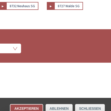
▸
▸
8732 Neuhaus SG
8727 Walde SG
ungsbestimmungen
Kontakt
AKZEPTIEREN
ABLEHNEN
SCHLIESSEN