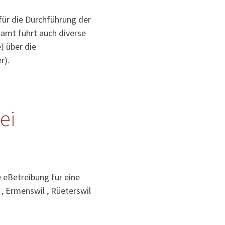
für die Durchführung der
samt führt auch diverse
) über die
r).
ei
e eBetreibung für eine
, Ermenswil , Rüeterswil