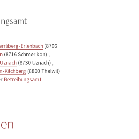
ungsamt
rrliberg-Erlenbach
(8706
on
(8716 Schmerikon) ,
 Uznach
(8730 Uznach) ,
n-Kilchberg
(8800 Thalwil)
er
Betreibungsamt
len