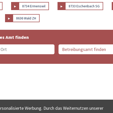
▸
▸
8734 Ermenswil
8733 Eschenbach SG
▸
8636 Wald ZH
es Amt finden
suche der Schweiz
Datenschutz
Impressum
Nutz
ersonalisierte Werbung. Durch das Weiternutzen unserer