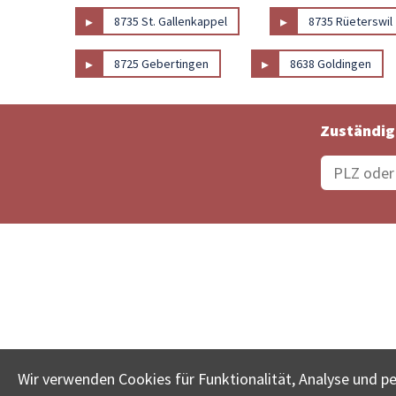
▸
▸
8735 St. Gallenkappel
8735 Rüeterswil
▸
▸
8725 Gebertingen
8638 Goldingen
Zuständig
Bestellungsstatus
Ämter
Wir verwenden Cookies für Funktionalität, Analyse und p