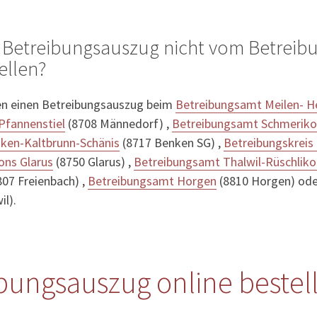
 Betreibungsauszug nicht vom Betreib
ellen?
en einen Betreibungsauszug beim
Betreibungsamt Meilen- He
Pfannenstiel
(8708 Männedorf) ,
Betreibungsamt Schmerik
ken-Kaltbrunn-Schänis
(8717 Benken SG) ,
Betreibungskreis
ons Glarus
(8750 Glarus) ,
Betreibungsamt Thalwil-Rüschliko
07 Freienbach) ,
Betreibungsamt Horgen
(8810 Horgen) od
l).
bungsauszug online bestel