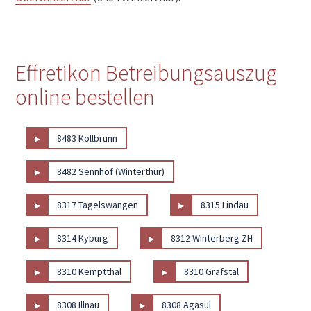
Effretikon Betreibungsauszug
online bestellen
▸
8483 Kollbrunn
▸
8482 Sennhof (Winterthur)
▸
▸
8317 Tagelswangen
8315 Lindau
▸
▸
8314 Kyburg
8312 Winterberg ZH
▸
▸
8310 Kemptthal
8310 Grafstal
▸
▸
8308 Illnau
8308 Agasul