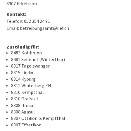
8307 Effretikon
Kontakt:
Telefon: 052 354 24 91
Email: betreibungsamt@ilef.ch
Zuständig für:
8483 Kollbrunn
8482 Sennhof (Winterthur)
8317 Tagelswangen
8315 Lindau
8314 Kyburg
8312 Winterberg ZH
8310 Kemptthal
8310 Grafstal
8308 Illnau
8308 Agasul
8307 Ottikon b. Kemptthal
8307 Effretikon