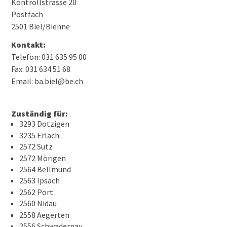
Kontrollstrasse 20
Postfach
2501 Biel/Bienne
Kontakt:
Telefon: 031 635 95 00
Fax: 031 634 51 68
Email: ba.biel@be.ch
Zuständig für:
3293 Dotzigen
3235 Erlach
2572 Sutz
2572 Mörigen
2564 Bellmund
2563 Ipsach
2562 Port
2560 Nidau
2558 Aegerten
2556 Schwadernau