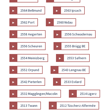
▸
▸
2564 Bellmund
2563 Ipsach
▸
▸
2562 Port
2560 Nidau
▸
▸
2558 Aegerten
2556 Schwadernau
▸
▸
2556 Scheuren
2555 Brügg BE
▸
▸
2554 Meinisberg
2553 Safnern
▸
▸
2552 Orpund
2543 Lengnau BE
▸
▸
2542 Pieterlen
2533 Evilard
▸
▸
2532 Magglingen/Macolin
2514 Ligerz
▸
▸
2513 Twann
2512 Tüscherz-Alfermée