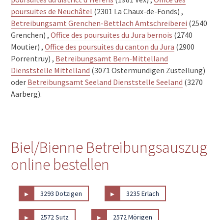
poursuites de Neuchâtel
(2301 La Chaux-de-Fonds) ,
Betreibungsamt Grenchen-Bettlach Amtschreiberei
(2540
Grenchen) ,
Office des poursuites du Jura bernois
(2740
Moutier) ,
Office des poursuites du canton du Jura
(2900
Porrentruy) ,
Betreibungsamt Bern-Mittelland
Dienststelle Mittelland
(3071 Ostermundigen Zustellung)
oder
Betreibungsamt Seeland Dienststelle Seeland
(3270
Aarberg).
Biel/Bienne Betreibungsauszug
online bestellen
▸
▸
3293 Dotzigen
3235 Erlach
▸
▸
2572 Sutz
2572 Mörigen