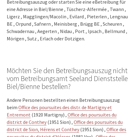
Betreibungsauszug oder starten Sie eine eBetreibung für
eine Adresse in Biel/Bienne , Tüscherz-Alfermée , Twann ,
Ligerz , Magglingen/Macolin , Evilard , Pieterlen , Lengnau
BE , Orpund , Safnern , Meinisberg , Brügg BE , Scheuren ,
Schwadernau , Aegerten , Nidau , Port , Ipsach , Bellmund ,
Mörigen , Sutz , Erlach oder Dotzigen.
Möchten Sie den Betreibungsauszug nicht
vom Betreibungsamt Seeland Dienststelle
Biel/Bienne bestellen?
Andere Personen bestellten einen Betreibungsauszug
beim
Office des poursuites des distr. de Martigny et
Entremont
(1920 Martigny) ,
Office des poursuites du
district de Conthey
(1951 Sion) ,
Office des poursuites du
district de Sion, Hérens et Conthey
(1951 Sion) ,
Office des
poursuites du district d'Hérens
(1981 Vex) ,
Office des