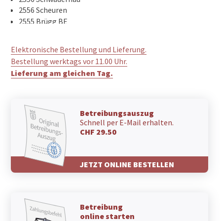
2556 Scheuren
2555 Brügg BE
2554 Meinisberg
2553 Safnern
Elektronische Bestellung und Lieferung.
2552 Orpund
Bestellung werktags vor 11.00 Uhr.
2543 Lengnau BE
Lieferung am gleichen Tag.
2542 Pieterlen
2533 Evilard
2532 Magglingen/Macolin
2514 Ligerz
Betreibungsauszug
2513 Twann
Schnell per E-Mail erhalten.
2512 Tüscherz-Alfermée
CHF 29.50
2505 Biel/Bienne
2504 Biel/Bienne
JETZT ONLINE BESTELLEN
2503 Biel/Bienne
2502 Biel/Bienne
Betreibung
online starten