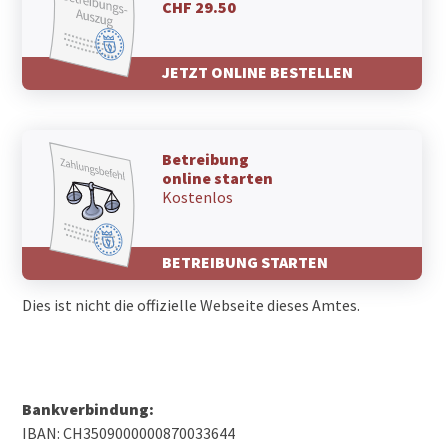
CHF 29.50
JETZT ONLINE BESTELLEN
Betreibung
online starten
Kostenlos
BETREIBUNG STARTEN
Dies ist nicht die offizielle Webseite dieses Amtes.
Bankverbindung:
IBAN: CH3509000000870033644