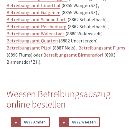
Betreibungsamt Innerthal
(8855 Wangen SZ) ,
Betreibungsamt Galgenen
(8855 Wangen SZ) ,
Betreibungsamt Schübelbach
(8862 Schübelbach) ,
Betreibungsamt Reichenburg
(8862 Schübelbach) ,
Betreibungsamt Walenstadt
(8880 Walenstadt) ,
Betreibungsamt Quarten
(8882 Unterterzen) ,
Betreibungsamt Pizol
(8887 Mels) ,
Betreibungsamt Flums
(8890 Flums) oder
Betreibungsamt Birmensdorf
(8903
Birmensdorf ZH).
Weesen Betreibungsauszug
online bestellen
▸
▸
8873 Amden
8872 Weesen