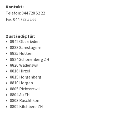
Kontakt:
Telefon: 044 728 52 22
Fax: 044 728 52 66
Zuständig für:
8942 Oberrieden
8833 Samstagern
8825 Hütten
8824 Schönenberg ZH
8820 Wädenswil
8816 Hirzel
8815 Horgenberg
8810 Horgen
8805 Richterswil
8804 Au ZH
8803 Rüschlikon
8802 Kilchberg ZH
8800 Thalwil