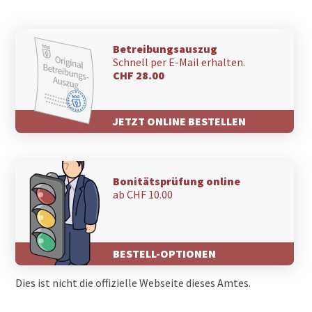
8136 Gattikon
8135 Sihlwald
8135 Sihlbrugg Station
8135 Langnau am Albis
Betreibungsauszug
Schnell per E-Mail erhalten.
8134 Adliswil
CHF 28.00
8041 Zürich
JETZT ONLINE BESTELLEN
Bonitätsprüfung online
ab CHF 10.00
BESTELL-OPTIONEN
Dies ist nicht die offizielle Webseite dieses Amtes.