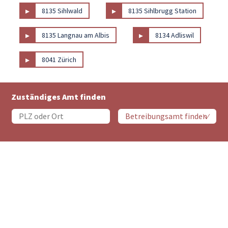
▸
▸
8135 Sihlwald
8135 Sihlbrugg Station
▸
▸
8135 Langnau am Albis
8134 Adliswil
▸
8041 Zürich
Zuständiges Amt finden