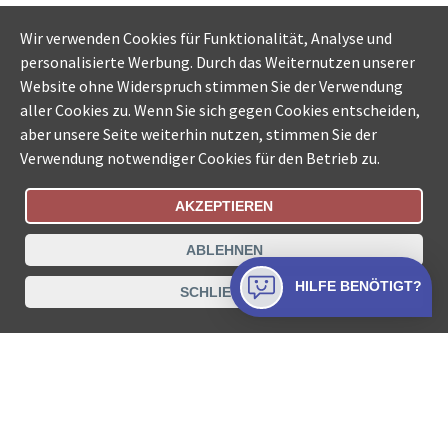
Wir verwenden Cookies für Funktionalität, Analyse und
personalisierte Werbung. Durch das Weiternutzen unserer
Website ohne Widerspruch stimmen Sie der Verwendung
aller Cookies zu. Wenn Sie sich gegen Cookies entscheiden,
aber unsere Seite weiterhin nutzen, stimmen Sie der
Verwendung notwendiger Cookies für den Betrieb zu.
AKZEPTIEREN
Bestellungsstatus
Ämtersuche der Schweiz
ABLEHNEN
Datenschutz
Impressum
Nutzungsbestimmungen
HILFE BENÖTIGT?
SCHLIESSEN
Kontakt
© COLLECTA AG
www.betreibungsschalter-plus.ch ist eine
Dienstleistungsplattform der Collecta AG.