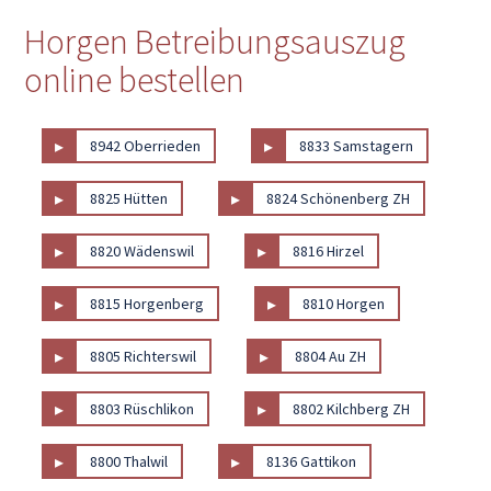
Horgen Betreibungsauszug
online bestellen
▸
▸
8942 Oberrieden
8833 Samstagern
▸
▸
8825 Hütten
8824 Schönenberg ZH
▸
▸
8820 Wädenswil
8816 Hirzel
▸
▸
8815 Horgenberg
8810 Horgen
▸
▸
8805 Richterswil
8804 Au ZH
▸
▸
8803 Rüschlikon
8802 Kilchberg ZH
▸
▸
8800 Thalwil
8136 Gattikon