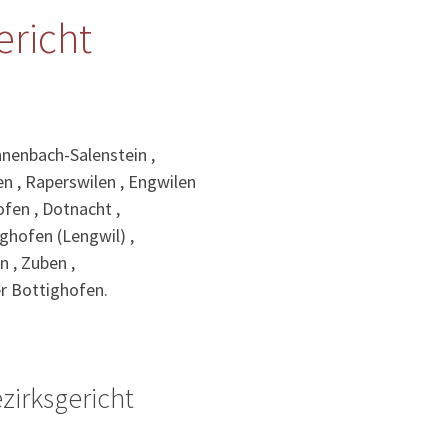
ericht
nnenbach-Salenstein ,
gen , Raperswilen , Engwilen
ofen , Dotnacht ,
ighofen (Lengwil) ,
 , Zuben ,
er Bottighofen.
zirksgericht