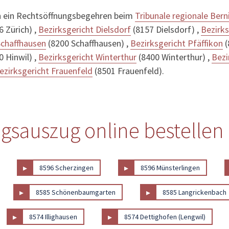
 ein Rechtsöffnungsbegehren beim
Tribunale regionale Bern
 Zürich) ,
Bezirksgericht Dielsdorf
(8157 Dielsdorf) ,
Bezirks
Schaffhausen
(8200 Schaffhausen) ,
Bezirksgericht Pfäffikon
(
 Hinwil) ,
Bezirksgericht Winterthur
(8400 Winterthur) ,
Bezi
ezirksgericht Frauenfeld
(8501 Frauenfeld).
gsauszug online bestellen
▸
▸
8596 Scherzingen
8596 Münsterlingen
▸
▸
8585 Schönenbaumgarten
8585 Langrickenbach
▸
▸
8574 Illighausen
8574 Dettighofen (Lengwil)