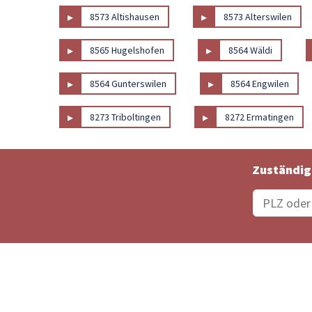
▸
▸
8573 Altishausen
8573 Alterswilen
▸
▸
8565 Hugelshofen
8564 Wäldi
▸
▸
8564 Gunterswilen
8564 Engwilen
▸
▸
8273 Triboltingen
8272 Ermatingen
Zuständig