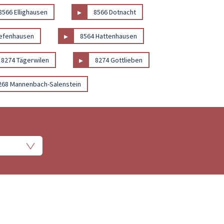
▸
8566 Ellighausen
8566 Dotnacht
▸
efenhausen
8564 Hattenhausen
▸
8274 Tägerwilen
8274 Gottlieben
268 Mannenbach-Salenstein