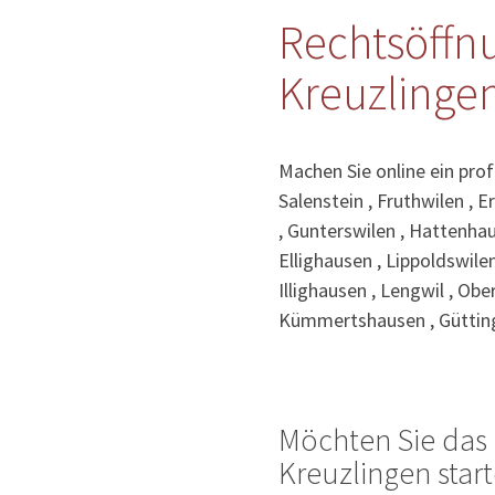
Rechtsöffn
Kreuzlinge
Machen Sie online ein pro
Salenstein , Fruthwilen , E
, Gunterswilen , Hattenhau
Ellighausen , Lippoldswilen
Illighausen , Lengwil , O
Kümmertshausen , Güttinge
Möchten Sie das 
Kreuzlingen star