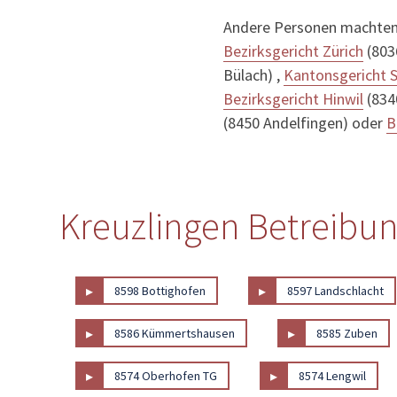
Andere Personen machten
Bezirksgericht Zürich
(8036
Bülach) ,
Kantonsgericht 
Bezirksgericht Hinwil
(8340
(8450 Andelfingen) oder
B
Kreuzlingen Betreibun
▸
▸
8598 Bottighofen
8597 Landschlacht
▸
▸
8586 Kümmertshausen
8585 Zuben
▸
▸
8574 Oberhofen TG
8574 Lengwil