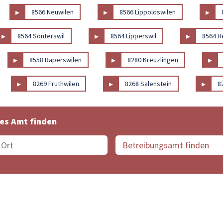
▸
▸
▸
8566 Neuwilen
8566 Lippoldswilen
▸
▸
▸
8564 Sonterswil
8564 Lipperswil
8564 H
▸
▸
▸
8558 Raperswilen
8280 Kreuzlingen
▸
▸
▸
8269 Fruthwilen
8268 Salenstein
8
es Amt finden