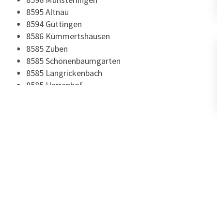
8595 Altnau
8594 Güttingen
8586 Kümmertshausen
8585 Zuben
8585 Schönenbaumgarten
8585 Langrickenbach
8585 Herrenhof
8574 Oberhofen TG
8574 Lengwil
8574 Illighausen
8574 Dettighofen (Lengwil)
8573 Siegershausen
8573 Altishausen
8573 Alterswilen
8566 Neuwilen
8566 Lippoldswilen
8566 Ellighausen