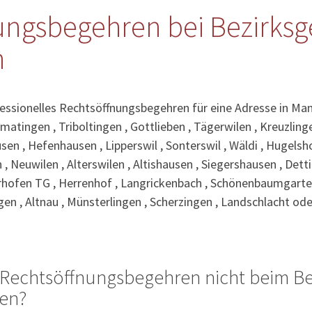
ungsbegehren bei Bezirksg
n
fessionelles Rechtsöffnungsbegehren für eine Adresse in Ma
rmatingen , Triboltingen , Gottlieben , Tägerwilen , Kreuzlin
sen , Hefenhausen , Lipperswil , Sonterswil , Wäldi , Hugelsh
 , Neuwilen , Alterswilen , Altishausen , Siegershausen , Dett
berhofen TG , Herrenhof , Langrickenbach , Schönenbaumgarten
n , Altnau , Münsterlingen , Scherzingen , Landschlacht od
Rechtsöffnungsbegehren nicht beim Be
ten?