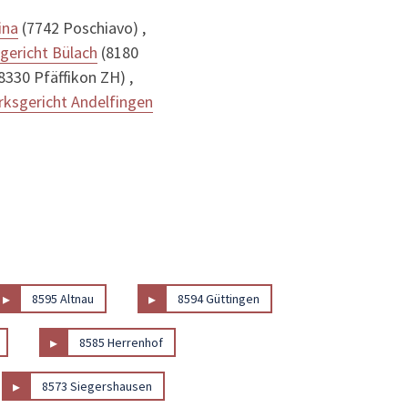
ina
(7742 Poschiavo) ,
gericht Bülach
(8180
8330 Pfäffikon ZH) ,
rksgericht Andelfingen
▸
▸
8595 Altnau
8594 Güttingen
▸
8585 Herrenhof
▸
8573 Siegershausen