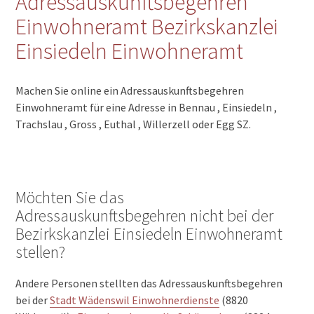
Adressauskunftsbegehren
Einwohneramt Bezirkskanzlei
Einsiedeln Einwohneramt
Machen Sie online ein Adressauskunftsbegehren
Einwohneramt für eine Adresse in Bennau , Einsiedeln ,
Trachslau , Gross , Euthal , Willerzell oder Egg SZ.
Möchten Sie das
Adressauskunftsbegehren nicht bei der
Bezirkskanzlei Einsiedeln Einwohneramt
stellen?
Andere Personen stellten das Adressauskunftsbegehren
bei der
Stadt Wädenswil Einwohnerdienste
(8820