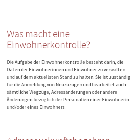
Was macht eine
Einwohnerkontrolle?
Die Aufgabe der Einwohnerkontrolle besteht darin, die
Daten der Einwohnerinnen und Einwohner zu verwalten
und auf dem aktuellsten Stand zu halten. Sie ist zuständig
für die Anmeldung von Neuzuzügen und bearbeitet auch
sämtliche Wegzüge, Adressänderungen oder andere
Änderungen bezüglich der Personalien einer Einwohnerin
und/oder eines Einwohners.