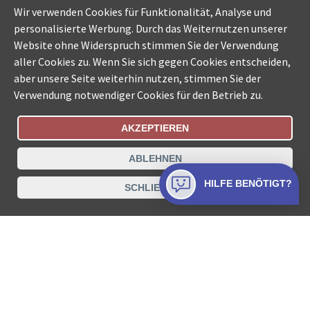
Wir verwenden Cookies für Funktionalität, Analyse und
personalisierte Werbung. Durch das Weiternutzen unserer
Website ohne Widerspruch stimmen Sie der Verwendung
aller Cookies zu. Wenn Sie sich gegen Cookies entscheiden,
aber unsere Seite weiterhin nutzen, stimmen Sie der
Verwendung notwendiger Cookies für den Betrieb zu.
AKZEPTIEREN
Bestellungsstatus
Ämtersuche der Schweiz
ABLEHNEN
Datenschutz
Impressum
Nutzungsbestimmungen
HILFE BENÖTIGT?
SCHLIESSEN
Kontakt
© COLLECTA AG
www.betreibungsschalter-plus.ch ist eine
Dienstleistungsplattform der Collecta AG.