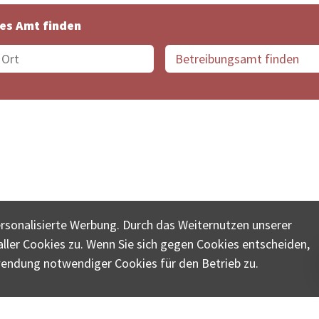
es Amt finden
suche der Schweiz
Datenschutz
Impressum
Nutz
ersonalisierte Werbung. Durch das Weiternutzen unserer
© COLLECTA AG
ler Cookies zu. Wenn Sie sich gegen Cookies entscheiden,
ungsschalter-plus.ch ist eine Dienstleistungsplattform der 
wendung notwendiger Cookies für den Betrieb zu.