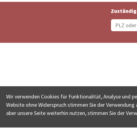
Zuständig
Bestellungsstatus
Ämter
Wir verwenden Cookies für Funktionalität, Analyse und p
Website ohne Widerspruch stimmen Sie der Verwendung al
www.betreib
aber unsere Seite weiterhin nutzen, stimmen Sie der Ver