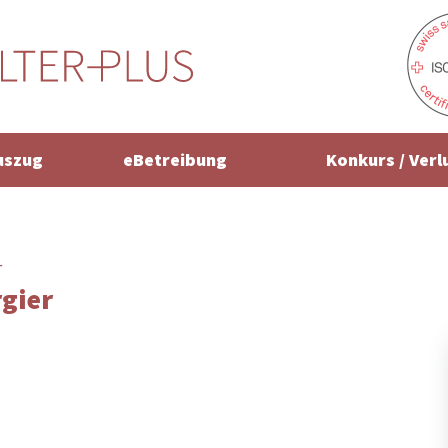
uszug
eBetreibung
Konkurs / Verl
r
rgier