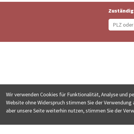
Zuständig
Bestellungsstatus
Ämter
Wir verwenden Cookies für Funktionalität, Analyse und p
Website ohne Widerspruch stimmen Sie der Verwendung al
www.betreib
aber unsere Seite weiterhin nutzen, stimmen Sie der Ver