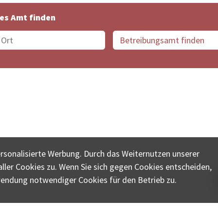
es Amt finden
suche der Schweiz
Datenschutz
Impressum
Nutz
ersonalisierte Werbung. Durch das Weiternutzen unserer
© COLLECTA AG
ler Cookies zu. Wenn Sie sich gegen Cookies entscheiden,
ungsschalter-plus.ch ist eine Dienstleistungsplattform der 
wendung notwendiger Cookies für den Betrieb zu.