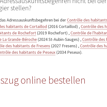
Adressauskunftsbegehren nicht bei der
ier stellen?
 das Adressauskunftsbegehren bei der
Contrôle des habitant
des habitants de Cortaillod
(2016 Cortaillod) ,
Contrôle des 
bitants de Rochefort
(2019 Rochefort) ,
Contrôle de l'habita
de La Grande-Béroche
(2024 St-Aubin-Sauges) ,
Contrôle des 
ôle des habitants de Fresens
(2027 Fresens) ,
Contrôle des h
ntrôle des habitants de Peseux
(2034 Peseux).
szug online bestellen