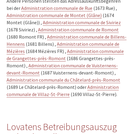
Andere Personen stellten das Adressauskunftsbegehren
bei der
Administration communale de Rue
(1673 Rue) ,
Administration communale de Montet (Glâne)
(1674
Montet (Glâne)) ,
Administration communale de Siviriez
(1678 Siviriez) ,
Administration communale de Romont
(1680 Romont FR) ,
Administration communale de Billens-
Hennens
(1681 Billens) ,
Administration communale de
Mézières
(1684 Mézières FR) ,
Administration communale
de Grangettes-près-Romont
(1686 Grangettes-près-
Romont) ,
Administration communale de Vuisternens-
devant-Romont
(1687 Vuisternens-devant-Romont) ,
Administration communale du Châtelard-près-Romont
(1689 Le Châtelard-près-Romont) oder
Administration
communale de Villaz-St-Pierre
(1690 Villaz-St-Pierre).
Lovatens Betreibungsauszug