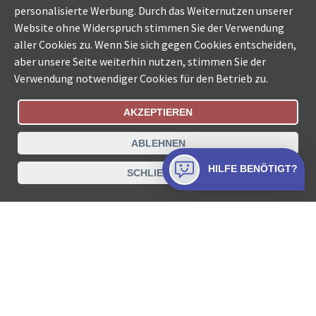
personalisierte Werbung. Durch das Weiternutzen unserer
Website ohne Widerspruch stimmen Sie der Verwendung
aller Cookies zu. Wenn Sie sich gegen Cookies entscheiden,
aber unsere Seite weiterhin nutzen, stimmen Sie der
Verwendung notwendiger Cookies für den Betrieb zu.
AKZEPTIEREN
Bestellungsstatus
Ämtersuche der Schweiz
ABLEHNEN
Datenschutz
Impressum
Nutzungsbestimmungen
HILFE BENÖTIGT?
SCHLIESSEN
Kontakt
© COLLECTA AG
www.betreibungsschalter-plus.ch ist eine
Dienstleistungsplattform der Collecta AG.