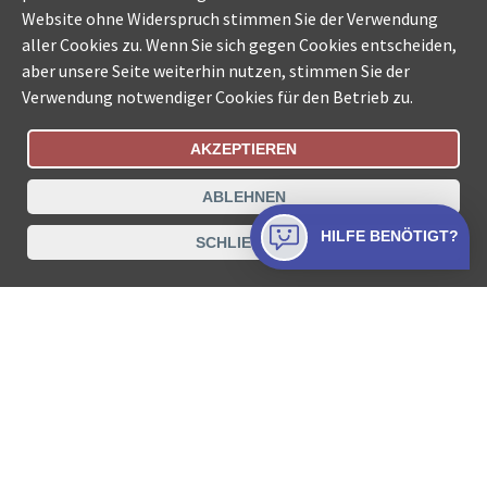
Website ohne Widerspruch stimmen Sie der Verwendung
aller Cookies zu. Wenn Sie sich gegen Cookies entscheiden,
aber unsere Seite weiterhin nutzen, stimmen Sie der
Verwendung notwendiger Cookies für den Betrieb zu.
AKZEPTIEREN
Bestellungsstatus
Ämtersuche der Schweiz
ABLEHNEN
Datenschutz
Impressum
Nutzungsbestimmungen
HILFE BENÖTIGT?
SCHLIESSEN
Kontakt
© COLLECTA AG
www.betreibungsschalter-plus.ch ist eine
Dienstleistungsplattform der Collecta AG.