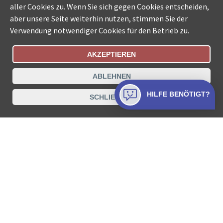
aller Cookies zu. Wenn Sie sich gegen Cookies entscheiden,
aber unsere Seite weiterhin nutzen, stimmen Sie der
Verwendung notwendiger Cookies für den Betrieb zu.
AKZEPTIEREN
Bestellungsstatus
Ämtersuche der Schweiz
ABLEHNEN
Datenschutz
Impressum
Nutzungsbestimmungen
HILFE BENÖTIGT?
SCHLIESSEN
Kontakt
© COLLECTA AG
www.betreibungsschalter-plus.ch ist eine
Dienstleistungsplattform der Collecta AG.