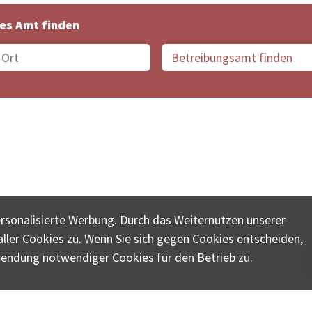
es Amt finden
suche der Schweiz
Datenschutz
Impressum
Nutz
ersonalisierte Werbung. Durch das Weiternutzen unserer
© COLLECTA AG
ler Cookies zu. Wenn Sie sich gegen Cookies entscheiden,
ungsschalter-plus.ch ist eine Dienstleistungsplattform der 
wendung notwendiger Cookies für den Betrieb zu.