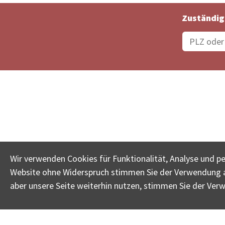
Zuständig
Bestellungsstatus
Ämter
Wir verwenden Cookies für Funktionalität, Analyse und p
Website ohne Widerspruch stimmen Sie der Verwendung al
www.betreib
aber unsere Seite weiterhin nutzen, stimmen Sie der Ver