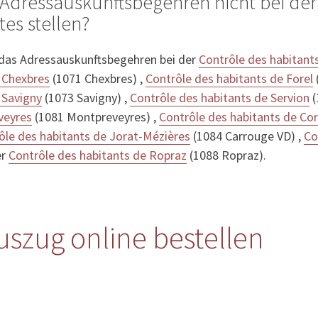
Adressauskunftsbegehren nicht bei der
tes stellen?
 das Adressauskunftsbegehren bei der
Contrôle des habitant
 Chexbres
(1071 Chexbres) ,
Contrôle des habitants de Forel
 Savigny
(1073 Savigny) ,
Contrôle des habitants de Servion
(
veyres
(1081 Montpreveyres) ,
Contrôle des habitants de Cor
ôle des habitants de Jorat-Mézières
(1084 Carrouge VD) ,
Co
er
Contrôle des habitants de Ropraz
(1088 Ropraz).
uszug online bestellen