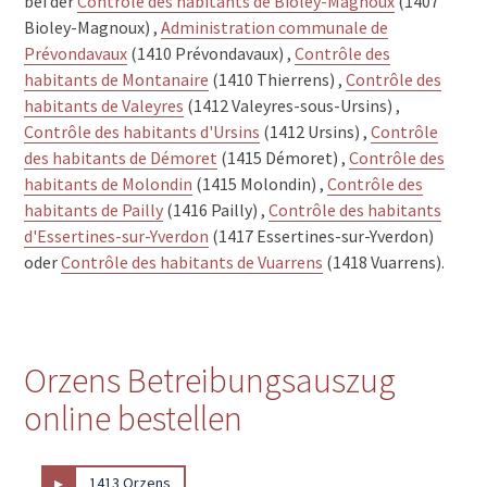
bei der
Contrôle des habitants de Bioley-Magnoux
(1407
Bioley-Magnoux) ,
Administration communale de
Prévondavaux
(1410 Prévondavaux) ,
Contrôle des
habitants de Montanaire
(1410 Thierrens) ,
Contrôle des
habitants de Valeyres
(1412 Valeyres-sous-Ursins) ,
Contrôle des habitants d'Ursins
(1412 Ursins) ,
Contrôle
des habitants de Démoret
(1415 Démoret) ,
Contrôle des
habitants de Molondin
(1415 Molondin) ,
Contrôle des
habitants de Pailly
(1416 Pailly) ,
Contrôle des habitants
d'Essertines-sur-Yverdon
(1417 Essertines-sur-Yverdon)
oder
Contrôle des habitants de Vuarrens
(1418 Vuarrens).
Orzens Betreibungsauszug
online bestellen
▸
1413 Orzens