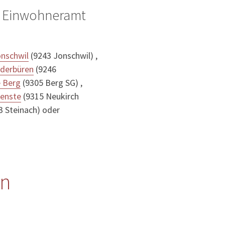
r Einwohneramt
onschwil
(9243 Jonschwil) ,
ederbüren
(9246
e Berg
(9305 Berg SG) ,
enste
(9315 Neukirch
3 Steinach) oder
en