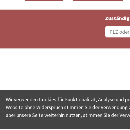
Zuständig
Bestellungsstatus
Ämter
Wir verwenden Cookies für Funktionalität, Analyse und p
Website ohne Widerspruch stimmen Sie der Verwendung al
www.betreib
aber unsere Seite weiterhin nutzen, stimmen Sie der Ver