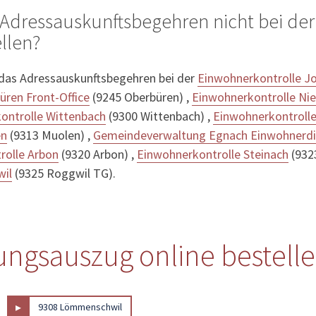
 Adressauskunftsbegehren nicht bei de
llen?
 das Adressauskunftsbegehren bei der
Einwohnerkontrolle J
üren Front-Office
(9245 Oberbüren) ,
Einwohnerkontrolle Ni
ontrolle Wittenbach
(9300 Wittenbach) ,
Einwohnerkontroll
en
(9313 Muolen) ,
Gemeindeverwaltung Egnach Einwohnerdi
rolle Arbon
(9320 Arbon) ,
Einwohnerkontrolle Steinach
(932
wil
(9325 Roggwil TG).
ngsauszug online bestell
▸
9308 Lömmenschwil