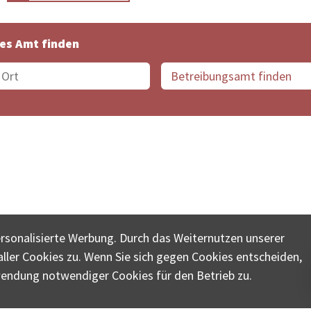
es Amt finden
suche der Schweiz
Datenschutz
Impressum
Nutz
ersonalisierte Werbung. Durch das Weiternutzen unserer
© COLLECTA AG
ler Cookies zu. Wenn Sie sich gegen Cookies entscheiden,
ungsschalter-plus.ch ist eine Dienstleistungsplattform der 
wendung notwendiger Cookies für den Betrieb zu.