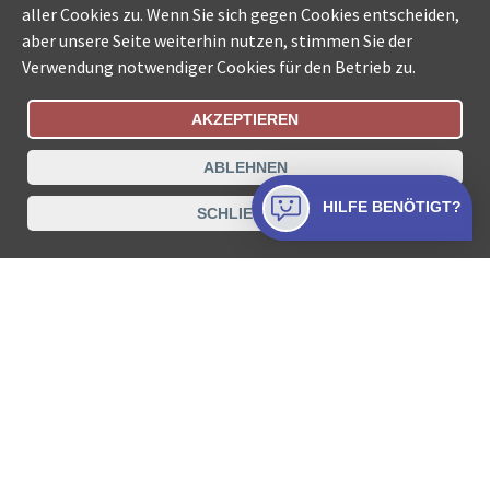
aller Cookies zu. Wenn Sie sich gegen Cookies entscheiden,
aber unsere Seite weiterhin nutzen, stimmen Sie der
Verwendung notwendiger Cookies für den Betrieb zu.
AKZEPTIEREN
Bestellungsstatus
Ämtersuche der Schweiz
ABLEHNEN
Datenschutz
Impressum
Nutzungsbestimmungen
HILFE BENÖTIGT?
SCHLIESSEN
Kontakt
© COLLECTA AG
www.betreibungsschalter-plus.ch ist eine
Dienstleistungsplattform der Collecta AG.