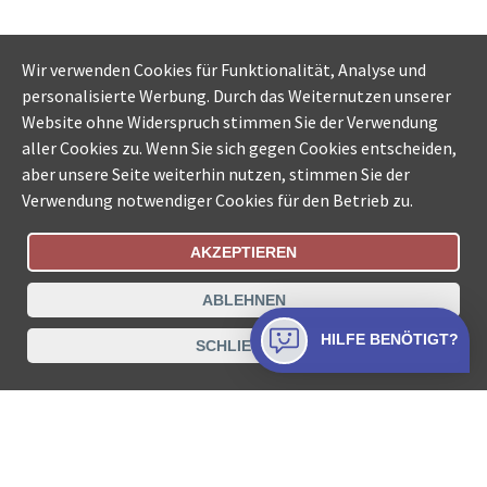
Wir verwenden Cookies für Funktionalität, Analyse und
personalisierte Werbung. Durch das Weiternutzen unserer
Website ohne Widerspruch stimmen Sie der Verwendung
aller Cookies zu. Wenn Sie sich gegen Cookies entscheiden,
aber unsere Seite weiterhin nutzen, stimmen Sie der
Verwendung notwendiger Cookies für den Betrieb zu.
AKZEPTIEREN
Bestellungsstatus
Ämtersuche der Schweiz
ABLEHNEN
Datenschutz
Impressum
Nutzungsbestimmungen
HILFE BENÖTIGT?
SCHLIESSEN
Kontakt
© COLLECTA AG
www.betreibungsschalter-plus.ch ist eine
Dienstleistungsplattform der Collecta AG.