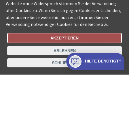
Website ohne Widerspruch stimmen Sie der Verwendung
aller Cookies zu. Wenn Sie sich gegen Cookies entscheiden,
aber unsere Seite weiterhin nutzen, stimmen Sie der
Verwendung notwendiger Cookies für den Betrieb zu.
AKZEPTIEREN
Bestellungsstatus
Ämtersuche der Schweiz
ABLEHNEN
Datenschutz
Impressum
Nutzungsbestimmungen
HILFE BENÖTIGT?
SCHLIESSEN
Kontakt
© COLLECTA AG
www.betreibungsschalter-plus.ch ist eine
Dienstleistungsplattform der Collecta AG.