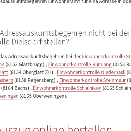
essauskunftsbegehren Einwohneramt für eine Adresse in oder
Adressauskunftsbegehren nicht bei der
le Dielsdorf stellen?
 das Adressauskunftsbegehren bei der
Einwohnerkontrolle St
on
(8152 Glattbrugg) ,
Einwohnerkontrolle Rümlang
(8153 Rü
latt
(8154 Oberglatt ZH) ,
Einwohnerkontrolle Niederhasli
(8
nsberg
(8158 Regensberg) ,
Einwohnerkontrolle Steinmaur
(8
(8164 Bachs) ,
Einwohnerkontrolle Schleinikon
(8165 Schlein
weningen
(8165 Oberweningen).
auszug online bestellen