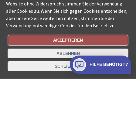
Website ohne Widerspruch stimmen Sie der Verwendung
aller Cookies zu. Wenn Sie sich gegen Cookies entscheiden,
aber unsere Seite weiterhin nutzen, stimmen Sie der
Verwendung notwendiger Cookies für den Betrieb zu.
AKZEPTIEREN
Bestellungsstatus
Ämtersuche der Schweiz
ABLEHNEN
Datenschutz
Impressum
Nutzungsbestimmungen
HILFE BENÖTIGT?
SCHLIESSEN
Kontakt
© COLLECTA AG
www.betreibungsschalter-plus.ch ist eine
Dienstleistungsplattform der Collecta AG.