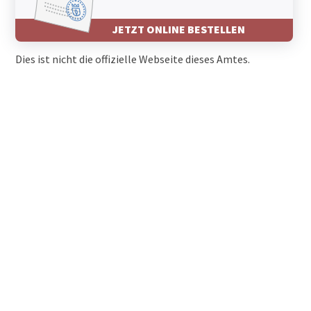
JETZT ONLINE BESTELLEN
Dies ist nicht die offizielle Webseite dieses Amtes.