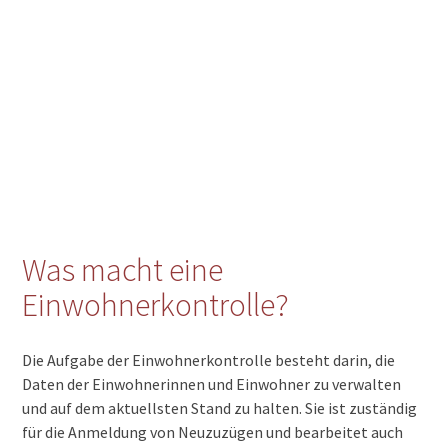
Was macht eine
Einwohnerkontrolle?
Die Aufgabe der Einwohnerkontrolle besteht darin, die
Daten der Einwohnerinnen und Einwohner zu verwalten
und auf dem aktuellsten Stand zu halten. Sie ist zuständig
für die Anmeldung von Neuzuzügen und bearbeitet auch