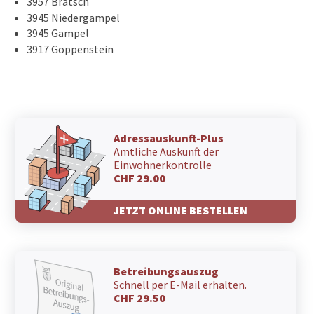
3957 Bratsch
3945 Niedergampel
3945 Gampel
3917 Goppenstein
Adressauskunft-Plus
Amtliche Auskunft der
Einwohnerkontrolle
CHF 29.00
JETZT ONLINE BESTELLEN
Betreibungsauszug
Schnell per E-Mail erhalten.
CHF 29.50