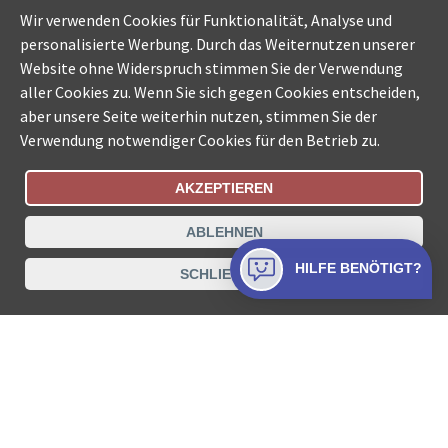
Wir verwenden Cookies für Funktionalität, Analyse und
personalisierte Werbung. Durch das Weiternutzen unserer
Website ohne Widerspruch stimmen Sie der Verwendung
aller Cookies zu. Wenn Sie sich gegen Cookies entscheiden,
aber unsere Seite weiterhin nutzen, stimmen Sie der
Verwendung notwendiger Cookies für den Betrieb zu.
AKZEPTIEREN
Bestellungsstatus
Ämtersuche der Schweiz
ABLEHNEN
Datenschutz
Impressum
Nutzungsbestimmungen
HILFE BENÖTIGT?
SCHLIESSEN
Kontakt
© COLLECTA AG
www.betreibungsschalter-plus.ch ist eine
Dienstleistungsplattform der Collecta AG.