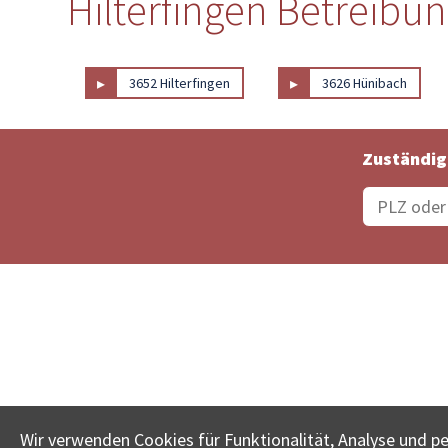
Hilterfingen Betreibu
▸
▸
3652 Hilterfingen
3626 Hünibach
Zuständig
Bestellungsstatus
Ämter
Wir verwenden Cookies für Funktionalität, Analyse und p