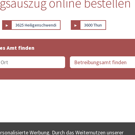
ngsauszug online bestellen
▸
▸
3625 Heiligenschwendi
3600 Thun
es Amt finden
suche der Schweiz
Datenschutz
Impressum
Nutz
ersonalisierte Werbung. Durch das Weiternutzen unserer