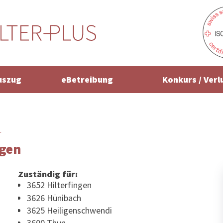
uszug
eBetreibung
Konkurs / Verl
r
ngen
Zuständig für:
3652 Hilterfingen
3626 Hünibach
3625 Heiligenschwendi
3600 Thun