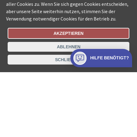
aller Cookies zu. Wenn Sie sich gegen Cookies entscheiden,
aber unsere Seite weiterhin nutzen, stimmen Sie der
Verwendung notwendiger Cookies für den Betrieb zu.
AKZEPTIEREN
Bestellungsstatus
Ämtersuche der Schweiz
ABLEHNEN
Datenschutz
Impressum
Nutzungsbestimmungen
HILFE BENÖTIGT?
SCHLIESSEN
Kontakt
© COLLECTA AG
www.betreibungsschalter-plus.ch ist eine
Dienstleistungsplattform der Collecta AG.