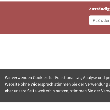
Zuständig
Bestellungsstatus
Ämter
Wir verwenden Cookies für Funktionalität, Analyse und p
Website ohne Widerspruch stimmen Sie der Verwendung al
www.betreib
aber unsere Seite weiterhin nutzen, stimmen Sie der Ver