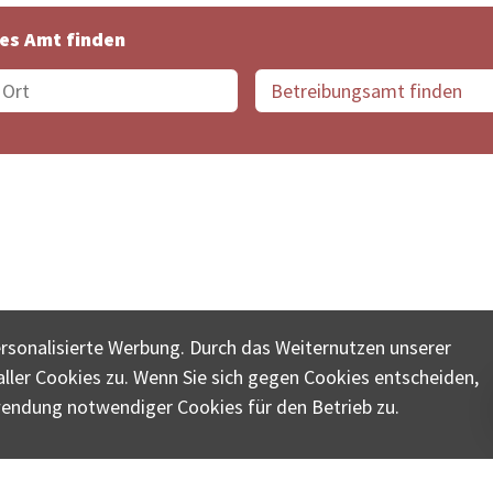
es Amt finden
suche der Schweiz
Datenschutz
Impressum
Nutz
ersonalisierte Werbung. Durch das Weiternutzen unserer
© COLLECTA AG
ler Cookies zu. Wenn Sie sich gegen Cookies entscheiden,
ungsschalter-plus.ch ist eine Dienstleistungsplattform der 
wendung notwendiger Cookies für den Betrieb zu.