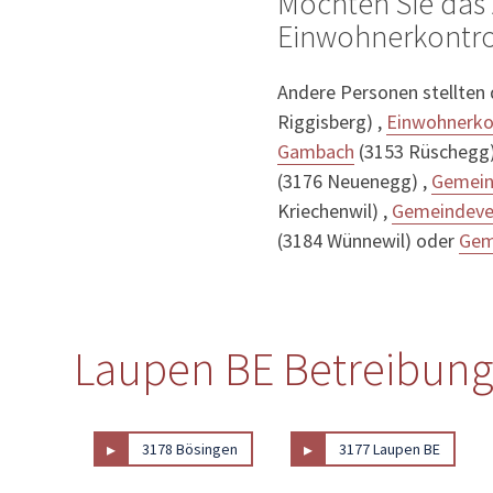
Möchten Sie das 
Einwohnerkontrol
Andere Personen stellten
Riggisberg) ,
Einwohnerko
Gambach
(3153 Rüschegg)
(3176 Neuenegg) ,
Gemein
Kriechenwil) ,
Gemeindeve
(3184 Wünnewil) oder
Gem
Laupen BE Betreibungs
▸
▸
3178 Bösingen
3177 Laupen BE