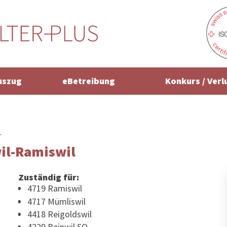
uszug
eBetreibung
Konkurs / Verl
r
il-Ramiswil
Zuständig für:
4719 Ramiswil
4717 Mümliswil
4418 Reigoldswil
4229 Beinwil SO