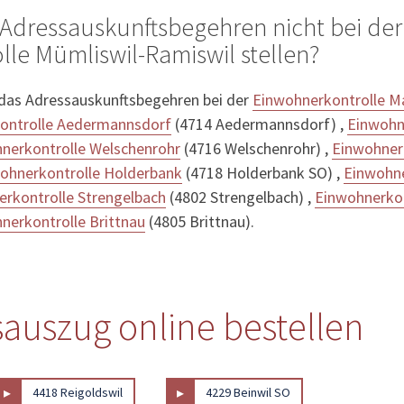
Adressauskunftsbegehren nicht bei der
le Mümliswil-Ramiswil stellen?
 das Adressauskunftsbegehren bei der
Einwohnerkontrolle M
ontrolle Aedermannsdorf
(4714 Aedermannsdorf) ,
Einwohn
nerkontrolle Welschenrohr
(4716 Welschenrohr) ,
Einwohner
ohnerkontrolle Holderbank
(4718 Holderbank SO) ,
Einwohne
rkontrolle Strengelbach
(4802 Strengelbach) ,
Einwohnerko
nerkontrolle Brittnau
(4805 Brittnau).
auszug online bestellen
▸
▸
4418 Reigoldswil
4229 Beinwil SO