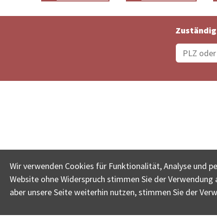
Zuständig
Bestellungsstatus
Ämter
Wir verwenden Cookies für Funktionalität, Analyse und p
Website ohne Widerspruch stimmen Sie der Verwendung al
www.betreib
aber unsere Seite weiterhin nutzen, stimmen Sie der Ver