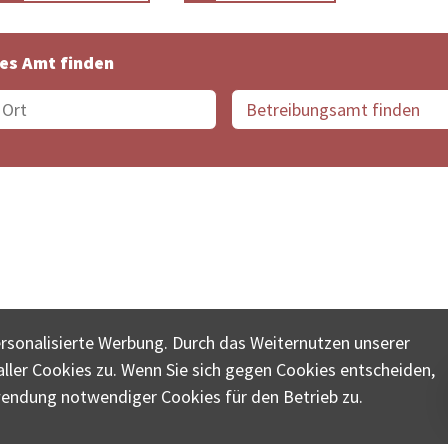
es Amt finden
suche der Schweiz
Datenschutz
Impressum
Nutz
ersonalisierte Werbung. Durch das Weiternutzen unserer
© COLLECTA AG
ler Cookies zu. Wenn Sie sich gegen Cookies entscheiden,
ungsschalter-plus.ch ist eine Dienstleistungsplattform der 
wendung notwendiger Cookies für den Betrieb zu.