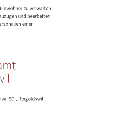
 Einwohner zu verwalten
uzuzügen und bearbeitet
rsonalien einer
amt
il
il SO , Reigoldswil ,