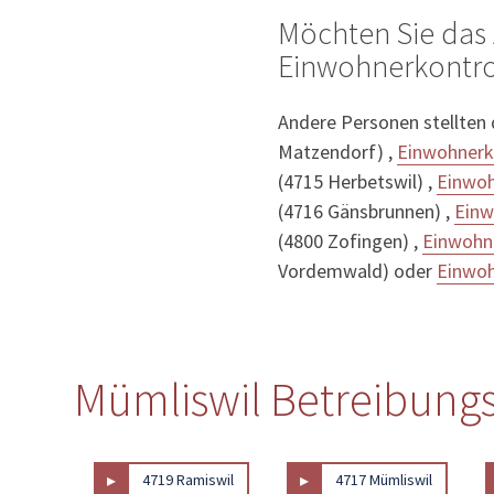
Möchten Sie das 
Einwohnerkontrol
Andere Personen stellten
Matzendorf) ,
Einwohnerk
(4715 Herbetswil) ,
Einwoh
(4716 Gänsbrunnen) ,
Einw
(4800 Zofingen) ,
Einwohne
Vordemwald) oder
Einwoh
Mümliswil Betreibungs
▸
▸
4719 Ramiswil
4717 Mümliswil