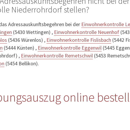
Adressauskunftsbegehren nicht bei der
le Niederrohrdorf stellen?
 das Adressauskunftsbegehren bei der
Einwohnerkontrolle L
tingen
(5430 Wettingen) ,
Einwohnerkontrolle Neuenhof
(543
los
(5436 Würenlos) ,
Einwohnerkontrolle Fislisbach
(5442 Fis
en
(5444 Künten) ,
Einwohnerkontrolle Eggenwil
(5445 Eggenw
hrdorf) ,
Einwohnerkontrolle Remetschwil
(5453 Remetschw
on
(5454 Bellikon).
bungsauszug online bestel