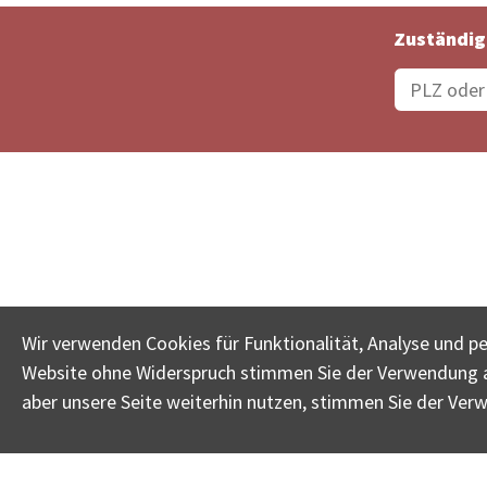
Zuständig
Bestellungsstatus
Ämter
Wir verwenden Cookies für Funktionalität, Analyse und p
Website ohne Widerspruch stimmen Sie der Verwendung al
www.betreib
aber unsere Seite weiterhin nutzen, stimmen Sie der Ver