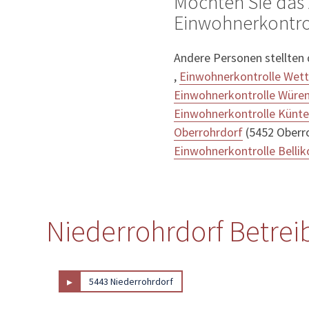
Möchten Sie das 
Einwohnerkontrol
Andere Personen stellten
,
Einwohnerkontrolle Wet
Einwohnerkontrolle Würen
Einwohnerkontrolle Künt
Oberrohrdorf
(5452 Oberro
Einwohnerkontrolle Bellik
Niederrohrdorf Betrei
▸
5443 Niederrohrdorf