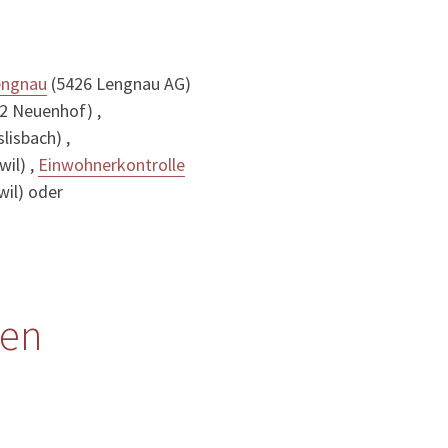
engnau
(5426 Lengnau AG)
2 Neuenhof) ,
lisbach) ,
il) ,
Einwohnerkontrolle
il) oder
len