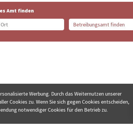
es Amt finden
suche der Schweiz
Datenschutz
Impressum
Nutz
ersonalisierte Werbung. Durch das Weiternutzen unserer
© COLLECTA AG
ler Cookies zu. Wenn Sie sich gegen Cookies entscheiden,
ungsschalter-plus.ch ist eine Dienstleistungsplattform der 
wendung notwendiger Cookies für den Betrieb zu.