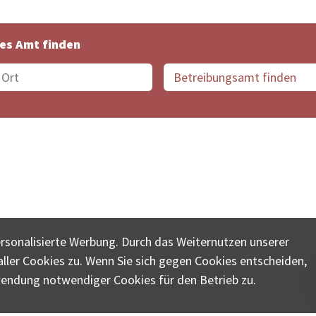
es Amt finden
suche der Schweiz
Datenschutz
Impressum
Nutz
ersonalisierte Werbung. Durch das Weiternutzen unserer
© COLLECTA AG
ler Cookies zu. Wenn Sie sich gegen Cookies entscheiden,
ungsschalter-plus.ch ist eine Dienstleistungsplattform der 
wendung notwendiger Cookies für den Betrieb zu.