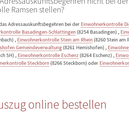
Adressauskunftsbegehren nicht bei der
lle Ramsen stellen?
 das Adressauskunftsbegehren bei der
Einwohnerkontrolle D
kontrolle Basadingen-Schlattingen
(8254 Basadingen) ,
Ein
nbach) ,
Einwohnerkontrolle Stein am Rhein
(8260 Stein am R
ishofen Gemeindeverwaltung
(8261 Hemishofen) ,
Einwohner
ch SH) ,
Einwohnerkontrolle Eschenz
(8264 Eschenz) ,
Einwo
nerkontrolle Steckborn
(8266 Steckborn) oder
Einwohnerkon
szug online bestellen