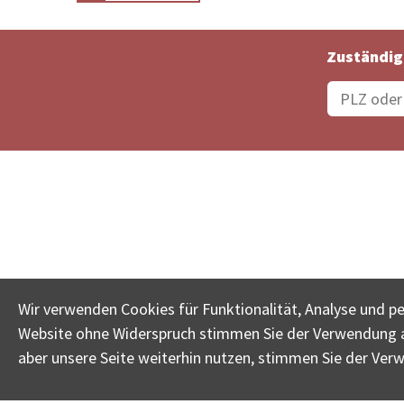
Zuständig
Bestellungsstatus
Ämter
Wir verwenden Cookies für Funktionalität, Analyse und p
Website ohne Widerspruch stimmen Sie der Verwendung al
www.betreib
aber unsere Seite weiterhin nutzen, stimmen Sie der Ver