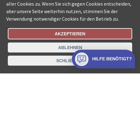
aller Cookies zu. Wenn Sie sich gegen Cookies entscheiden,
aber unsere Seite weiterhin nutzen, stimmen Sie der
Verwendung notwendiger Cookies für den Betrieb zu.
AKZEPTIEREN
Bestellungsstatus
Ämtersuche der Schweiz
ABLEHNEN
Datenschutz
Impressum
Nutzungsbestimmungen
HILFE BENÖTIGT?
SCHLIESSEN
Kontakt
© COLLECTA AG
www.betreibungsschalter-plus.ch ist eine
Dienstleistungsplattform der Collecta AG.