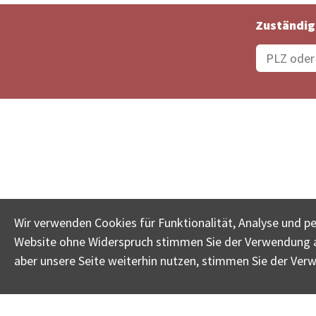
Zuständig
Bestellungsstatus
Ämter
Wir verwenden Cookies für Funktionalität, Analyse und p
Website ohne Widerspruch stimmen Sie der Verwendung al
www.betreib
aber unsere Seite weiterhin nutzen, stimmen Sie der Ver