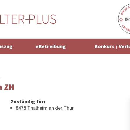
uszug
eBetreibung
Konkurs / Verl
r
m ZH
Zuständig für:
8478 Thalheim an der Thur