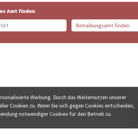
es Amt finden
suche der Schweiz
Datenschutz
Impressum
Nutz
ersonalisierte Werbung. Durch das Weiternutzen unserer
© COLLECTA AG
ler Cookies zu. Wenn Sie sich gegen Cookies entscheiden,
ungsschalter-plus.ch ist eine Dienstleistungsplattform der 
wendung notwendiger Cookies für den Betrieb zu.