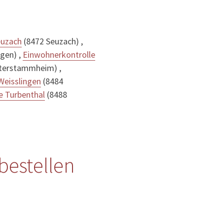
euzach
(8472 Seuzach) ,
gen) ,
Einwohnerkontrolle
terstammheim) ,
Weisslingen
(8484
e Turbenthal
(8488
bestellen