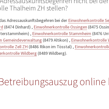
Adressauskunftsbegehren nicht bei der
le Thalheim ZH stellen?
 das Adressauskunftsbegehren bei der
Einwohnerkontrolle S
rd
(8474 Dinhard) ,
Einwohnerkontrolle Ossingen
(8475 Ossin
nterstammheim) ,
Einwohnerkontrolle Stammheim
(8476 Un
kon Gemeindeverwaltung
(8479 Altikon) ,
Einwohnerkontrolle 
ntrolle Zell ZH
(8486 Rikon im Tösstal) ,
Einwohnerkontroll
rkontrolle Wildberg
(8489 Wildberg).
Betreibungsauszug online 