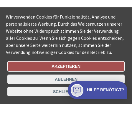
Wir verwenden Cookies für Funktionalität, Analyse und
personalisierte Werbung. Durch das Weiternutzen unserer
Website ohne Widerspruch stimmen Sie der Verwendung
aller Cookies zu. Wenn Sie sich gegen Cookies entscheiden,
aber unsere Seite weiterhin nutzen, stimmen Sie der
Verwendung notwendiger Cookies für den Betrieb zu.
AKZEPTIEREN
Bestellungsstatus
Ämtersuche der Schweiz
ABLEHNEN
Datenschutz
Impressum
Nutzungsbestimmungen
HILFE BENÖTIGT?
SCHLIESSEN
Kontakt
© COLLECTA AG
www.betreibungsschalter-plus.ch ist eine
Dienstleistungsplattform der Collecta AG.