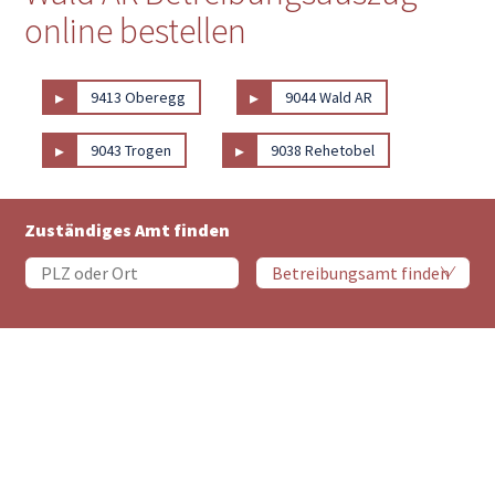
online bestellen
▸
▸
9413 Oberegg
9044 Wald AR
▸
▸
9043 Trogen
9038 Rehetobel
Zuständiges Amt finden