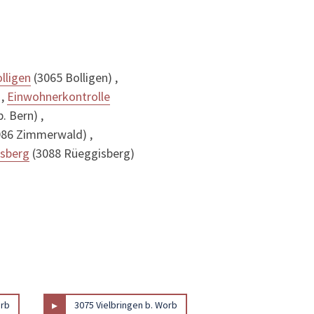
lligen
(3065 Bolligen) ,
 ,
Einwohnerkontrolle
. Bern) ,
86 Zimmerwald) ,
isberg
(3088 Rüeggisberg)
▸
orb
3075 Vielbringen b. Worb