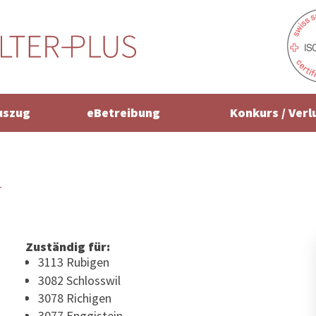
uszug
eBetreibung
Konkurs / Verl
r
Zuständig für:
3113 Rubigen
3082 Schlosswil
3078 Richigen
3077 Enggistein