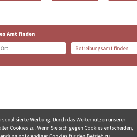
es Amt finden
suche der Schweiz
Datenschutz
Impressum
Nutz
ersonalisierte Werbung. Durch das Weiternutzen unserer
© COLLECTA AG
ler Cookies zu. Wenn Sie sich gegen Cookies entscheiden,
ungsschalter-plus.ch ist eine Dienstleistungsplattform der 
wendung notwendiger Cookies für den Betrieb zu.