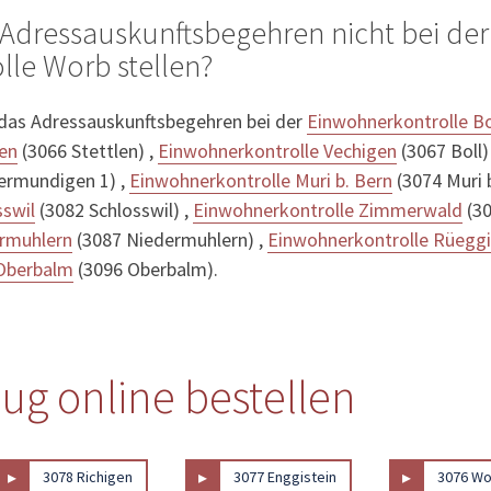
Adressauskunftsbegehren nicht bei der
le Worb stellen?
 das Adressauskunftsbegehren bei der
Einwohnerkontrolle Bo
len
(3066 Stettlen) ,
Einwohnerkontrolle Vechigen
(3067 Boll)
ermundigen 1) ,
Einwohnerkontrolle Muri b. Bern
(3074 Muri b
sswil
(3082 Schlosswil) ,
Einwohnerkontrolle Zimmerwald
(30
ermuhlern
(3087 Niedermuhlern) ,
Einwohnerkontrolle Rüegg
 Oberbalm
(3096 Oberbalm).
g online bestellen
▸
▸
▸
3078 Richigen
3077 Enggistein
3076 W