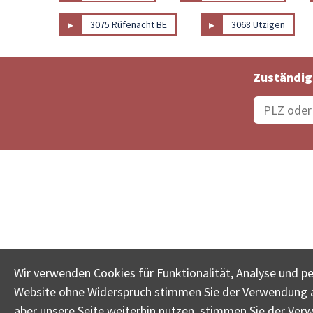
▸
▸
3075 Rüfenacht BE
3068 Utzigen
Zuständig
Bestellungsstatus
Ämter
Wir verwenden Cookies für Funktionalität, Analyse und p
Website ohne Widerspruch stimmen Sie der Verwendung al
www.betreib
aber unsere Seite weiterhin nutzen, stimmen Sie der Ver