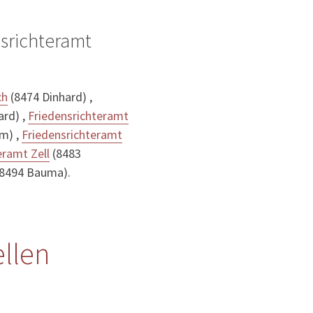
srichteramt
ch
(8474 Dinhard) ,
ard) ,
Friedensrichteramt
m) ,
Friedensrichteramt
eramt Zell
(8483
8494 Bauma).
llen