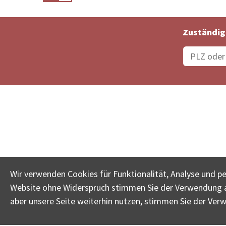
Zuständig
Bestellungsstatus
Ämter
Wir verwenden Cookies für Funktionalität, Analyse und p
Website ohne Widerspruch stimmen Sie der Verwendung al
www.betreib
aber unsere Seite weiterhin nutzen, stimmen Sie der Ver