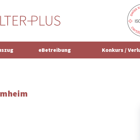
uszug
eBetreibung
Konkurs / Verl
ammheim