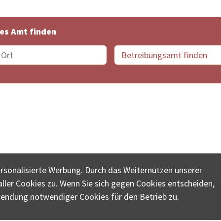
es Amt finden
suche der Schweiz
Datenschutz
Impressum
Nutz
ersonalisierte Werbung. Durch das Weiternutzen unserer
© COLLECTA AG
ler Cookies zu. Wenn Sie sich gegen Cookies entscheiden,
ungsschalter-plus.ch ist eine Dienstleistungsplattform der 
wendung notwendiger Cookies für den Betrieb zu.