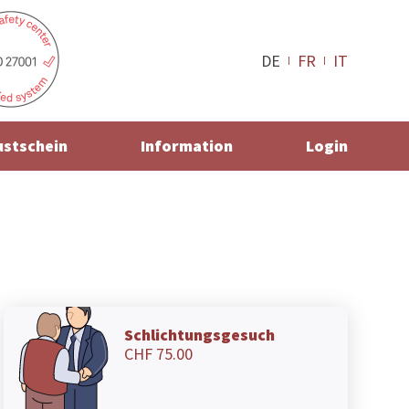
DE
FR
IT
ustschein
Information
Login
Schlichtungsgesuch
CHF 75.00