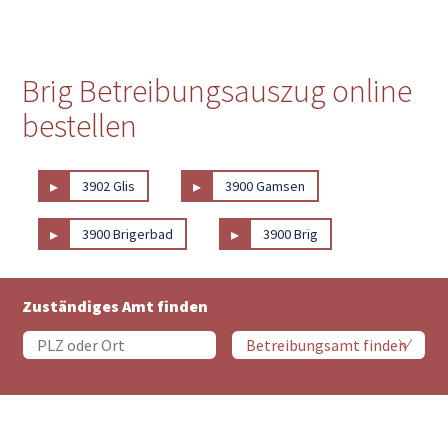
Brig Betreibungsauszug online
bestellen
▸
▸
3902 Glis
3900 Gamsen
▸
▸
3900 Brigerbad
3900 Brig
Zuständiges Amt finden