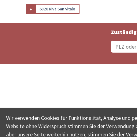
▸
6826 Riva San Vitale
Zuständig
Bestellungsstatus
Ämter
Wir verwenden Cookies für Funktionalität, Analyse und p
Website ohne Widerspruch stimmen Sie der Verwendung al
www.betreib
aber unsere Seite weiterhin nutzen, stimmen Sie der Ver