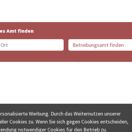
es Amt finden
suche der Schweiz
Datenschutz
Impressum
Nutz
ersonalisierte Werbung. Durch das Weiternutzen unserer
© COLLECTA AG
ler Cookies zu. Wenn Sie sich gegen Cookies entscheiden,
ungsschalter-plus.ch ist eine Dienstleistungsplattform der 
wendung notwendiger Cookies für den Betrieb zu.