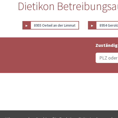
Dietikon Betreibungsa
▸
▸
8955 Oetwil an der Limmat
8954 Gerold
Zuständig
Bestellungsstatus
Ämter