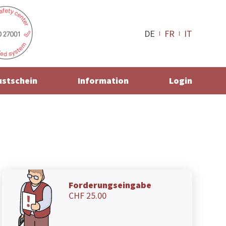
DE
FR
IT
ustschein
Information
Login
Forderungseingabe
CHF 25.00