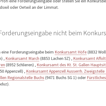
 Profi eine Forderungseingabe oder stellen Sie ein Konkursbe
ldswil oder Oetwil an der Limmat.
 Forderungseingabe nicht beim Konkurs
 eine Forderungseingabe beim
Konkursamt Höfe
(8832 Woll
n) ,
Konkursamt March
(8853 Lachen SZ) ,
Konkursamt Affolt
ren
(8952 Schlieren) ,
Konkursamt des Kt. St. Gallen Hauptsit
50 Appenzell) ,
Konkursamt Appenzell Ausserrh. Zweigstelle
llen Regionalstelle Buchs
(9471 Buchs SG 1) oder
Fürstliche
duz).