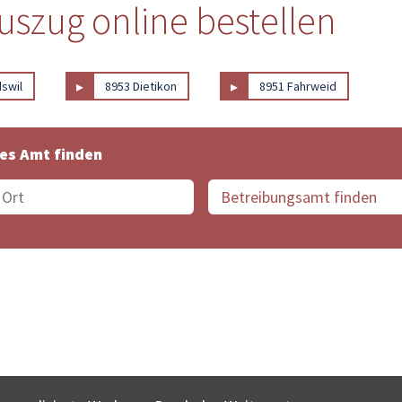
uszug online bestellen
▸
▸
swil
8953 Dietikon
8951 Fahrweid
es Amt finden
suche der Schweiz
Datenschutz
Impressum
Nutz