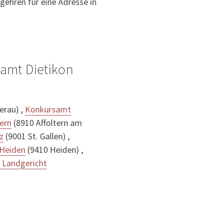
gehren für eine Adresse in
amt Dietikon
erau) ,
Konkursamt
ern
(8910 Affoltern am
z
(9001 St. Gallen) ,
 Heiden
(9410 Heiden) ,
s Landgericht