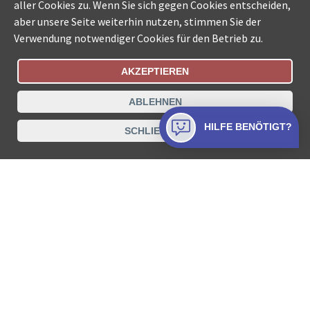
aller Cookies zu. Wenn Sie sich gegen Cookies entscheiden,
aber unsere Seite weiterhin nutzen, stimmen Sie der
Verwendung notwendiger Cookies für den Betrieb zu.
AKZEPTIEREN
Bestellungsstatus
Ämtersuche der Schweiz
ABLEHNEN
Datenschutz
Impressum
Nutzungsbestimmungen
HILFE BENÖTIGT?
SCHLIESSEN
Kontakt
© COLLECTA AG
www.betreibungsschalter-plus.ch ist eine
Dienstleistungsplattform der Collecta AG.