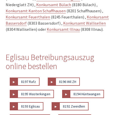
Niederglatt ZH) ,
Konkursamt Bülach
(8180 Bülach) ,
Konkursamt Kanton Schaffhausen
(8201 Schaffhausen) ,
Konkursamt Feuerthalen
(8245 Feuerthalen) ,
Konkursamt
Bassersdorf
(8303 Bassersdorf) ,
Konkursamt Wallisellen
(8304 Wallisellen) oder
Konkursamt Illnau
(8308 Illnau).
Eglisau Betreibungsauszug
online bestellen
▸
▸
8197 Rafz
8196 Wil ZH
▸
▸
8195 Wasterkingen
8194 Hüntwangen
▸
▸
8193 Eglisau
8192 Zweidlen