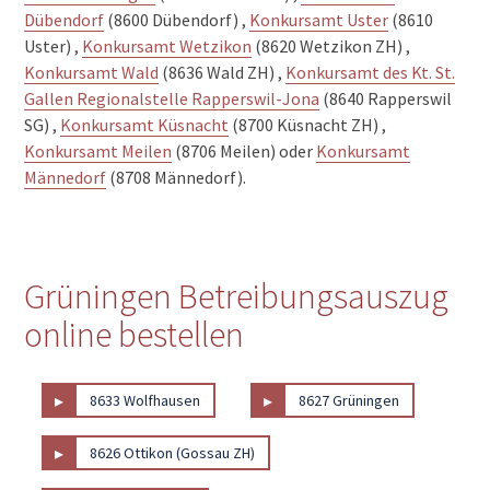
Dübendorf
(8600 Dübendorf) ,
Konkursamt Uster
(8610
Uster) ,
Konkursamt Wetzikon
(8620 Wetzikon ZH) ,
Konkursamt Wald
(8636 Wald ZH) ,
Konkursamt des Kt. St.
Gallen Regionalstelle Rapperswil-Jona
(8640 Rapperswil
SG) ,
Konkursamt Küsnacht
(8700 Küsnacht ZH) ,
Konkursamt Meilen
(8706 Meilen) oder
Konkursamt
Männedorf
(8708 Männedorf).
Grüningen Betreibungsauszug
online bestellen
▸
▸
8633 Wolfhausen
8627 Grüningen
▸
8626 Ottikon (Gossau ZH)