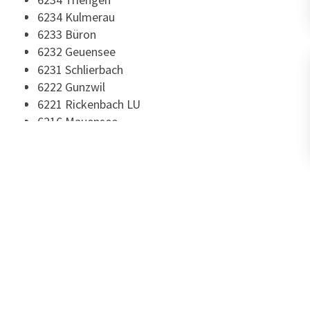
6234 Kulmerau
6233 Büron
6232 Geuensee
6231 Schlierbach
6222 Gunzwil
6221 Rickenbach LU
6216 Mauensee
6215 Schwarzenbach LU
6215 Beromünster
6214 Schenkon
6213 Knutwil
6212 St. Erhard
6212 Kaltbach
6210 Sursee
6208 Oberkirch LU
6207 Nottwil
6206 Neuenkirch