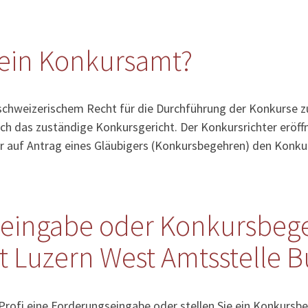
6113 Romoos
6112 Doppleschwand
6110 Wolhusen
ein Konkursamt?
6110 Fontannen b. Wolhusen
6106 Werthenstein
6105 Schachen LU
schweizerischem Recht für die Durchführung der Konkurse zu
6028 Herlisberg
ch das zuständige Konkursgericht. Der Konkursrichter eröff
6025 Neudorf
6024 Hildisrieden
r auf Antrag eines Gläubigers (Konkursbegehren) den Konku
6023 Rothenburg
6022 Grosswangen
6019 Sigigen
6018 Buttisholz
eingabe oder Konkursbege
6017 Ruswil
Luzern West Amtsstelle Bu
6016 Hellbühl
5735 Pfeffikon LU
3555 Trubschachen
 Profi eine Forderungseingabe oder stellen Sie ein Konkursbe