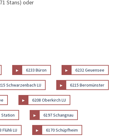
71 Stans) oder
▸
▸
6233 Büron
6232 Geuensee
▸
215 Schwarzenbach LU
6215 Beromünster
▸
ee
6208 Oberkirch LU
▸
 Station
6197 Schangnau
▸
 Flühli LU
6170 Schüpfheim