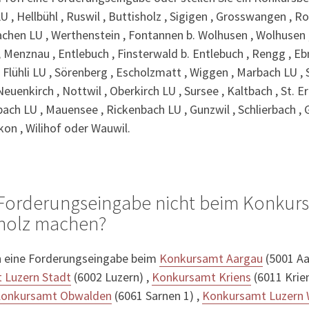
 , Hellbühl , Ruswil , Buttisholz , Sigigen , Grosswangen , Ro
hachen LU , Werthenstein , Fontannen b. Wolhusen , Wolhusen
Menznau , Entlebuch , Finsterwald b. Entlebuch , Rengg , Ebn
Flühli LU , Sörenberg , Escholzmatt , Wiggen , Marbach LU 
Neuenkirch , Nottwil , Oberkirch LU , Sursee , Kaltbach , St. E
ch LU , Mauensee , Rickenbach LU , Gunzwil , Schlierbach , 
kon , Wilihof oder Wauwil.
 Forderungseingabe nicht beim Konkur
sholz machen?
 eine Forderungseingabe beim
Konkursamt Aargau
(5001 Aa
 Luzern Stadt
(6002 Luzern) ,
Konkursamt Kriens
(6011 Krien
onkursamt Obwalden
(6061 Sarnen 1) ,
Konkursamt Luzern W