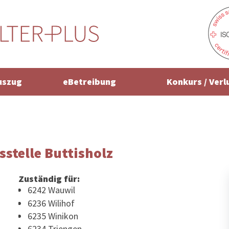
uszug
eBetreibung
Konkurs / Verl
stelle Buttisholz
Zuständig für:
6242 Wauwil
6236 Wilihof
6235 Winikon
6234 Triengen