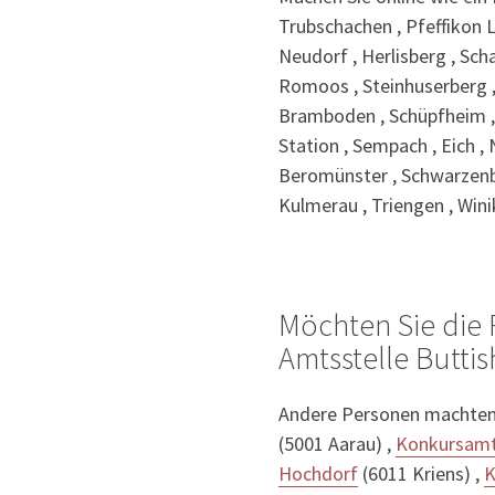
Trubschachen , Pfeffikon LU
Neudorf , Herlisberg , Sc
Romoos , Steinhuserberg , 
Bramboden , Schüpfheim , 
Station , Sempach , Eich , 
Beromünster , Schwarzenba
Kulmerau , Triengen , Wini
Möchten Sie die
Amtsstelle Butti
Andere Personen machten
(5001 Aarau) ,
Konkursamt
Hochdorf
(6011 Kriens) ,
K