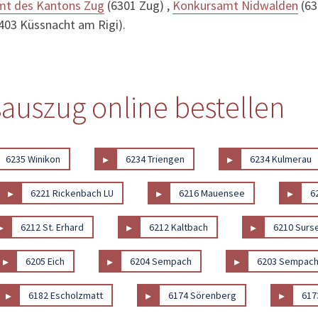
mt des Kantons Zug
(6301 Zug) ,
Konkursamt Nidwalden
(63
403 Küssnacht am Rigi).
sauszug online bestellen
▸
▸
6235 Winikon
6234 Triengen
6234 Kulmerau
▸
▸
▸
6221 Rickenbach LU
6216 Mauensee
6
▸
▸
▸
6212 St. Erhard
6212 Kaltbach
6210 Surs
▸
▸
▸
6205 Eich
6204 Sempach
6203 Sempach
▸
▸
▸
6182 Escholzmatt
6174 Sörenberg
6173