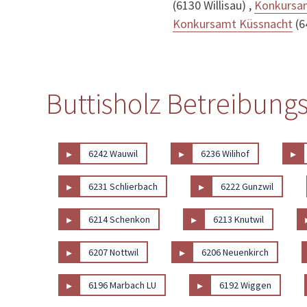
(6130 Willisau) ,
Konkursa
Konkursamt Küssnacht
(6
Buttisholz Betreibung
▸
▸
▸
6242 Wauwil
6236 Wilihof
▸
▸
6231 Schlierbach
6222 Gunzwil
▸
▸
6214 Schenkon
6213 Knutwil
▸
▸
6207 Nottwil
6206 Neuenkirch
▸
▸
6196 Marbach LU
6192 Wiggen