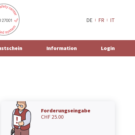
DE
FR
IT
ustschein
Information
Login
Forderungseingabe
CHF 25.00