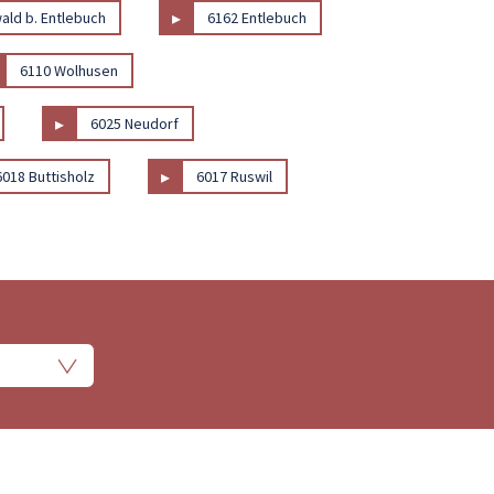
▸
ald b. Entlebuch
6162 Entlebuch
6110 Wolhusen
▸
6025 Neudorf
▸
6018 Buttisholz
6017 Ruswil