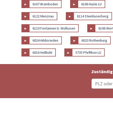
▸
▸
6167 Bramboden
6166 Hasle LU
▸
▸
6122 Menznau
6114 Steinhuserberg
▸
▸
6110 Fontannen b. Wolhusen
6106 Wer
▸
▸
6024 Hildisrieden
6023 Rothenburg
▸
▸
6016 Hellbühl
5735 Pfeffikon LU
Zuständig