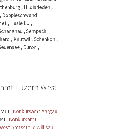
thenburg , Hildisrieden ,
 , Doppleschwand ,
et , Hasle LU ,
, Schangnau , Sempach
rhard , Knutwil , Schenkon ,
Geuensee , Büron ,
samt Luzern West
rau) ,
Konkursamt Aargau
s) ,
Konkursamt
est Amtsstelle Willisau