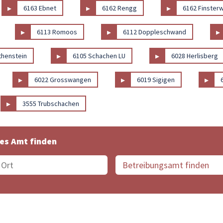
▸
▸
▸
6163 Ebnet
6162 Rengg
6162 Finsterw
▸
▸
▸
6113 Romoos
6112 Doppleschwand
▸
▸
thenstein
6105 Schachen LU
6028 Herlisberg
▸
▸
▸
6022 Grosswangen
6019 Sigigen
▸
3555 Trubschachen
es Amt finden