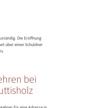
ständig. Die Eröffnung
net über einen Schuldner
rs.
hren bei
ttisholz
gehren für eine Adresse in