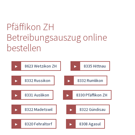
Pfäffikon ZH
Betreibungsauszug online
bestellen
▸
▸
8623 Wetzikon ZH
8335 Hittnau
▸
▸
8332 Russikon
8332 Rumlikon
▸
▸
8331 Auslikon
8330 Pfäffikon ZH
▸
▸
8322 Madetswil
8322 Gündisau
▸
▸
8320 Fehraltorf
8308 Agasul