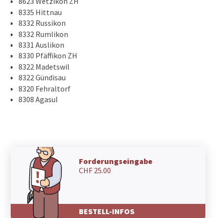
8623 Wetzikon ZH
8335 Hittnau
8332 Russikon
8332 Rumlikon
8331 Auslikon
8330 Pfäffikon ZH
8322 Madetswil
8322 Gündisau
8320 Fehraltorf
8308 Agasul
Forderungseingabe
CHF 25.00
BESTELL-INFOS